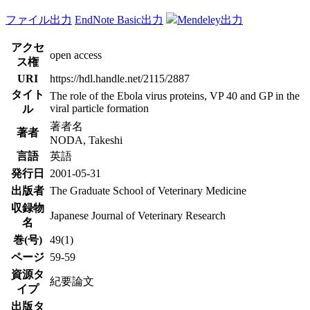
ファイル出力
EndNote Basic出力
Mendeley出力
アクセ
open access
ス権
URI
https://hdl.handle.net/2115/2887
タイト
The role of the Ebola virus proteins, VP 40 and GP in the
viral particle formation
ル
著者名
著者
NODA, Takeshi
言語
英語
発行日
2001-05-31
出版者
The Graduate School of Veterinary Medicine
収録物
Japanese Journal of Veterinary Research
名
巻(号)
49(1)
ページ
59-59
資源タ
紀要論文
イプ
出版タ