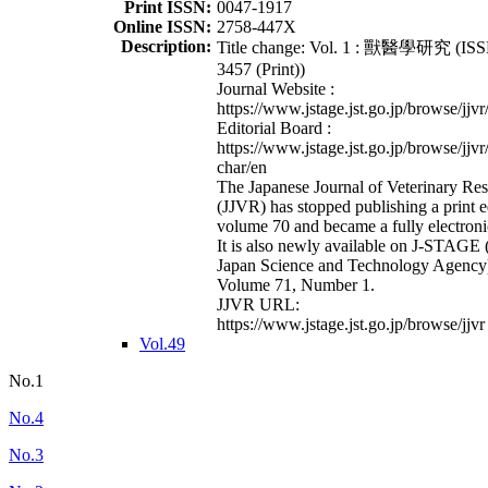
Print ISSN:
0047-1917
Online ISSN:
2758-447X
Description:
Title change: Vol. 1 : 獸醫學研究 (ISS
3457 (Print))
Journal Website :
https://www.jstage.jst.go.jp/browse/jjvr
Editorial Board :
https://www.jstage.jst.go.jp/browse/jjvr
char/en
The Japanese Journal of Veterinary Re
(JJVR) has stopped publishing a print e
volume 70 and became a fully electroni
It is also newly available on J-STAGE 
Japan Science and Technology Agency
Volume 71, Number 1.
JJVR URL:
https://www.jstage.jst.go.jp/browse/jjvr
Vol.49
No.1
No.4
No.3