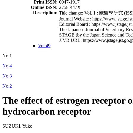
Print ISSN:
0047-1917
Online ISSN:
2758-447X
Description:
Title change: Vol. 1 : 獸醫學研究 (ISSN
Journal Website : https://www.jstage.jst
Editorial Board : https://www.jstage.jst
The Japanese Journal of Veterinary Rese
STAGE (by the Japan Science and Tec
JJVR URL: https://www.jstage.jst.go.jp
Vol.49
No.1
No.4
No.3
No.2
The effect of estrogen receptor
hydrocarbon receptor
SUZUKI, Yuko