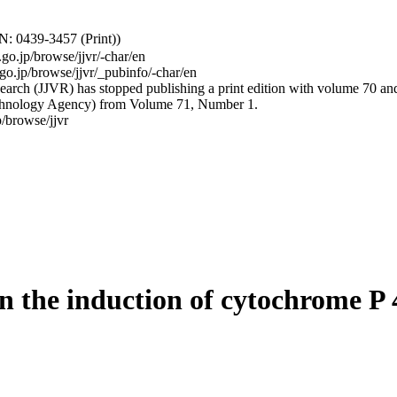
: 0439-3457 (Print))
.go.jp/browse/jjvr/-char/en
.go.jp/browse/jjvr/_pubinfo/-char/en
arch (JJVR) has stopped publishing a print edition with volume 70 and b
hnology Agency) from Volume 71, Number 1.
/browse/jjvr
 on the induction of cytochrome 