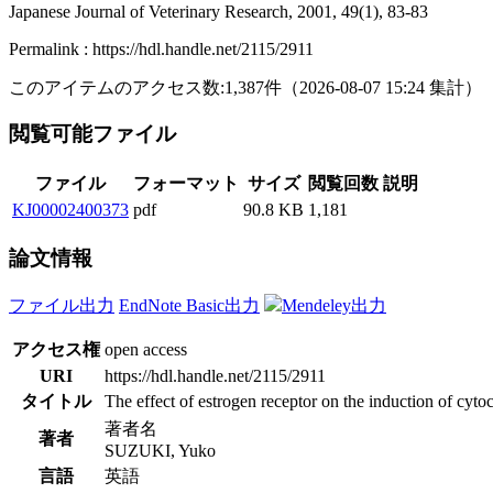
Japanese Journal of Veterinary Research, 2001, 49(1), 83-83
Permalink : https://hdl.handle.net/2115/2911
このアイテムのアクセス数:
1,387
件
（
2026-08-07
15:24 集計
）
閲覧可能ファイル
ファイル
フォーマット
サイズ
閲覧回数
説明
KJ00002400373
pdf
90.8 KB
1,181
論文情報
ファイル出力
EndNote Basic出力
Mendeley出力
アクセス権
open access
URI
https://hdl.handle.net/2115/2911
タイトル
The effect of estrogen receptor on the induction of c
著者名
著者
SUZUKI, Yuko
言語
英語