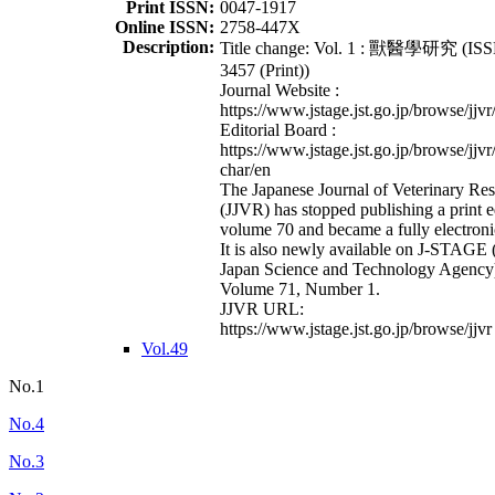
Print ISSN:
0047-1917
Online ISSN:
2758-447X
Description:
Title change: Vol. 1 : 獸醫學研究 (ISS
3457 (Print))
Journal Website :
https://www.jstage.jst.go.jp/browse/jjvr
Editorial Board :
https://www.jstage.jst.go.jp/browse/jjvr
char/en
The Japanese Journal of Veterinary Re
(JJVR) has stopped publishing a print e
volume 70 and became a fully electroni
It is also newly available on J-STAGE 
Japan Science and Technology Agency
Volume 71, Number 1.
JJVR URL:
https://www.jstage.jst.go.jp/browse/jjvr
Vol.49
No.1
No.4
No.3