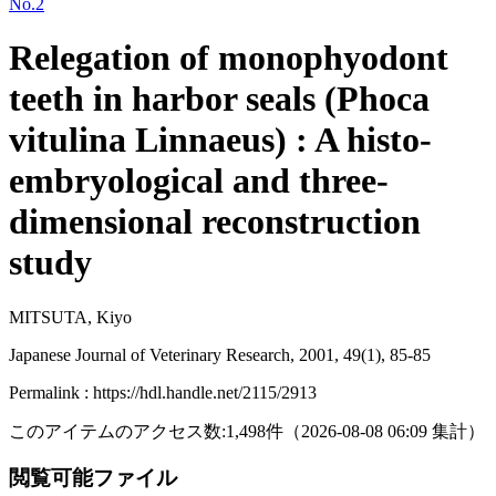
No.2
Relegation of monophyodont
teeth in harbor seals (Phoca
vitulina Linnaeus) : A histo-
embryological and three-
dimensional reconstruction
study
MITSUTA, Kiyo
Japanese Journal of Veterinary Research, 2001, 49(1), 85-85
Permalink : https://hdl.handle.net/2115/2913
このアイテムのアクセス数:
1,498
件
（
2026-08-08
06:09 集計
）
閲覧可能ファイル