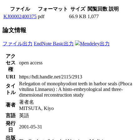
ファイル
フォーマット
サイズ
閲覧回数
説明
KJ00002400375
pdf
66.9 KB
1,077
論文情報
ファイル出力
EndNote Basic出力
Mendeley出力
アク
セス
open access
権
URI
https://hdl.handle.net/2115/2913
Relegation of monophyodont teeth in harbor seals (Phoca
タイ
vitulina Linnaeus) : A histo-embryological and three-
トル
dimensional reconstruction study
著者名
著者
MITSUTA, Kiyo
言語
英語
発行
2001-05-31
日
出版