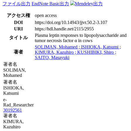
ファイル出力
EndNote Basic出力
Mendeley出力
アクセス権
open access
DOI
https://doi.org/10.14943/jjvr.50.2-3.107
URI
https://hdl.handle.net/2115/2955
Plasma leptin responses to lipopolysaccharide and
タイトル
tumor necrosis factor α in cows
SOLIMAN, Mohamed ; ISHIOKA, Katsumi ;
著者
KIMURA, Kazuhiro ; KUSHIBIKI, Shiro ;
SAITO, Masayuki
著者名
SOLIMAN,
Mohamed
著者名
ISHIOKA,
Katsumi
e-
Rad_Researcher
30192561
著者名
KIMURA,
Kazuhiro