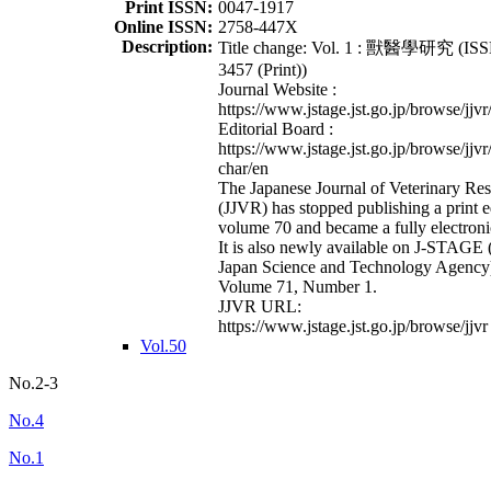
Print ISSN:
0047-1917
Online ISSN:
2758-447X
Description:
Title change: Vol. 1 : 獸醫學研究 (ISS
3457 (Print))
Journal Website :
https://www.jstage.jst.go.jp/browse/jjvr
Editorial Board :
https://www.jstage.jst.go.jp/browse/jjvr
char/en
The Japanese Journal of Veterinary Re
(JJVR) has stopped publishing a print e
volume 70 and became a fully electroni
It is also newly available on J-STAGE 
Japan Science and Technology Agency
Volume 71, Number 1.
JJVR URL:
https://www.jstage.jst.go.jp/browse/jjvr
Vol.50
No.2-3
No.4
No.1