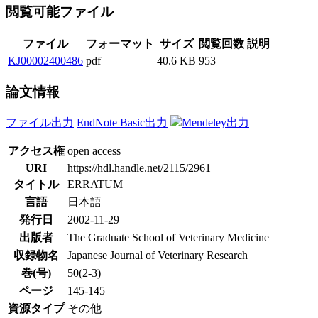
閲覧可能ファイル
ファイル
フォーマット
サイズ
閲覧回数
説明
KJ00002400486
pdf
40.6 KB
953
論文情報
ファイル出力
EndNote Basic出力
Mendeley出力
アクセス権
open access
URI
https://hdl.handle.net/2115/2961
タイトル
ERRATUM
言語
日本語
発行日
2002-11-29
出版者
The Graduate School of Veterinary Medicine
収録物名
Japanese Journal of Veterinary Research
巻(号)
50(2-3)
ページ
145-145
資源タイプ
その他