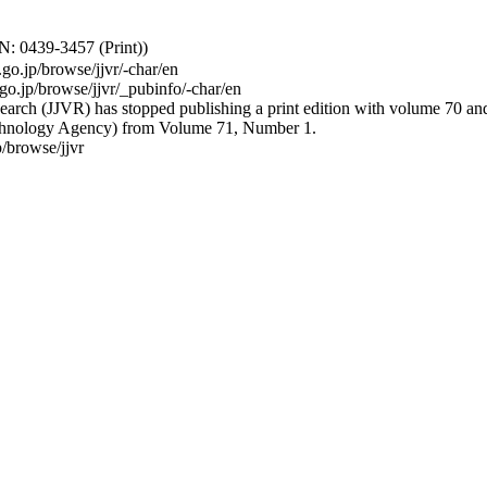
: 0439-3457 (Print))
.go.jp/browse/jjvr/-char/en
.go.jp/browse/jjvr/_pubinfo/-char/en
arch (JJVR) has stopped publishing a print edition with volume 70 and b
hnology Agency) from Volume 71, Number 1.
/browse/jjvr