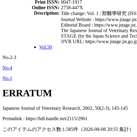
Print ISSN:
0047-1917
Online ISSN:
2758-447X
Description:
Title change: Vol. 1 : 獸醫學研究 (ISSN
Journal Website : https://www.jstage.jst
Editorial Board : https://www.jstage.jst
The Japanese Journal of Veterinary Rese
STAGE (by the Japan Science and Tec
JJVR URL: https://www.jstage.jst.go.jp
Vol.50
No.2-3
No.4
No.1
ERRATUM
Japanese Journal of Veterinary Research, 2002, 50(2-3), 145-145
Permalink : https://hdl.handle.net/2115/2961
このアイテムのアクセス数:
1,585
件
（
2026-08-08
20:55 集計
）