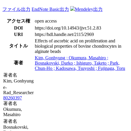
ファイル出力
EndNote Basic出力
Mendeley出力
アクセス権
open access
DOI
https://doi.org/10.14943/jjvr.51.2.83
URI
https://hdl.handle.net/2115/2969
Effects of ascorbic acid on proliferation and
タイトル
biological properties of bovine chondrocytes in
alginate beads
Kim, Gonhyung ; Okumura, Masahiro ;
著者
Bosnakovski, Darko ; Ishiguro, Taketo ; Park,
Chun-Ho ; Kadosawa, Tsuyoshi ; Fujinaga, Toru
著者名
Kim, Gonhyung
e-
Rad_Researcher
80260397
著者名
Okumura,
Masahiro
著者名
Bosnakovski,