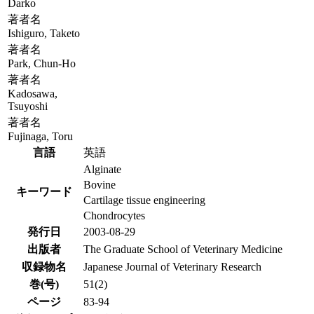
Darko
著者名
Ishiguro, Taketo
著者名
Park, Chun-Ho
著者名
Kadosawa,
Tsuyoshi
著者名
Fujinaga, Toru
言語
英語
Alginate
Bovine
キーワード
Cartilage tissue engineering
Chondrocytes
発行日
2003-08-29
出版者
The Graduate School of Veterinary Medicine
収録物名
Japanese Journal of Veterinary Research
巻(号)
51(2)
ページ
83-94