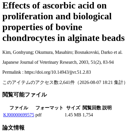
Effects of ascorbic acid on
proliferation and biological
properties of bovine
chondrocytes in alginate beads
Kim, Gonhyung; Okumura, Masahiro; Bosnakovski, Darko et al.
Japanese Journal of Veterinary Research, 2003, 51(2), 83-94
Permalink : https://doi.org/10.14943/jjvr.51.2.83
このアイテムのアクセス数:
2,641
件
（
2026-08-07
18:21 集計
）
閲覧可能ファイル
ファイル
フォーマット
サイズ
閲覧回数
説明
KJ00000699575
pdf
1.45 MB
1,754
論文情報