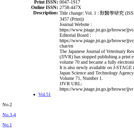
Print ISSN:
0047-1917
Online ISSN:
2758-447X
Description:
Title change: Vol. 1 : 獸醫學研究 (ISS
3457 (Print))
Journal Website :
https://www.jstage.jst.go.jp/browse/jjvr
Editorial Board :
https://www.jstage.jst.go.jp/browse/jjvr
char/en
The Japanese Journal of Veterinary Re
(JJVR) has stopped publishing a print e
volume 70 and became a fully electroni
It is also newly available on J-STAGE 
Japan Science and Technology Agency
Volume 71, Number 1.
JJVR URL:
https://www.jstage.jst.go.jp/browse/jjvr
Vol.51
No.2
No.3-4
No.1