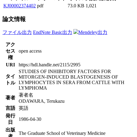
KJ00002374402
pdf
73.0 KB
1,021
論文情報
ファイル出力
EndNote Basic出力
Mendeley出力
アク
セス
open access
権
URI
https://hdl.handle.net/2115/2995
STUDIES OF INHIBITORY FACTORS FOR
タイ
MITORGEN-INDUCED BLASTOGENESIS OF
LYMPHOCYTES IN SERA FROM CATTLE WITH
トル
LYMPHOMA
著者名
著者
ODAWARA, Terukazu
言語
英語
発行
1986-04-30
日
出版
The Graduate School of Veterinary Medicine
者