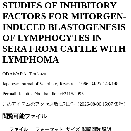
STUDIES OF INHIBITORY
FACTORS FOR MITORGEN-
INDUCED BLASTOGENESIS
OF LYMPHOCYTES IN
SERA FROM CATTLE WITH
LYMPHOMA
ODAWARA, Terukazu
Japanese Journal of Veterinary Research, 1986, 34(2), 148-148
Permalink : https://hdl.handle.net/2115/2995
このアイテムのアクセス数:
1,711
件
（
2026-08-06
15:07 集計
）
閲覧可能ファイル
ファイル
フォーマット
サイズ
閲覧回数
説明