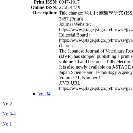
Print ISSN:
0047-1917
Online ISSN:
2758-447X
Description:
Title change: Vol. 1 : 獸醫學研究 (ISS
3457 (Print))
Journal Website :
https://www.jstage.jst.go.jp/browse/jjvr
Editorial Board :
https://www.jstage.jst.go.jp/browse/jjvr
char/en
The Japanese Journal of Veterinary Re
(JJVR) has stopped publishing a print e
volume 70 and became a fully electroni
It is also newly available on J-STAGE 
Japan Science and Technology Agency
Volume 71, Number 1.
JJVR URL:
https://www.jstage.jst.go.jp/browse/jjvr
Vol.34
No.2
No.3-4
No.1