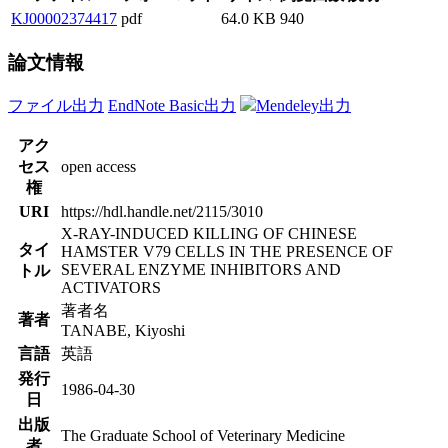
KJ00002374417
pdf
64.0 KB
940
論文情報
ファイル出力
EndNote Basic出力
Mendeley出力
アク
セス
open access
権
URI
https://hdl.handle.net/2115/3010
X-RAY-INDUCED KILLING OF CHINESE
タイ
HAMSTER V79 CELLS IN THE PRESENCE OF
SEVERAL ENZYME INHIBITORS AND
トル
ACTIVATORS
著者名
著者
TANABE, Kiyoshi
言語
英語
発行
1986-04-30
日
出版
The Graduate School of Veterinary Medicine
者