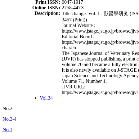
Print ISSN:
0047-1917
Online ISSN:
2758-447X
Description:
Title change: Vol. 1 : 獸醫學研究 (ISS
3457 (Print))
Journal Website :
https://www.jstage.jst.go.jp/browse/jjvr
Editorial Board :
https://www.jstage.jst.go.jp/browse/jjvr
char/en
The Japanese Journal of Veterinary Re
(JJVR) has stopped publishing a print e
volume 70 and became a fully electroni
It is also newly available on J-STAGE 
Japan Science and Technology Agency
Volume 71, Number 1.
JJVR URL:
https://www.jstage.jst.go.jp/browse/jjvr
Vol.34
No.2
No.3-4
No.1