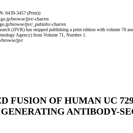
: 0439-3457 (Print))
.go.jp/browse/jjvr/-char/en
.go.jp/browse/jjvr/_pubinfo/-char/en
arch (JJVR) has stopped publishing a print edition with volume 70 and b
hnology Agency) from Volume 71, Number 1.
/browse/jjvr
 FUSION OF HUMAN UC 729-
R GENERATING ANTIBODY-