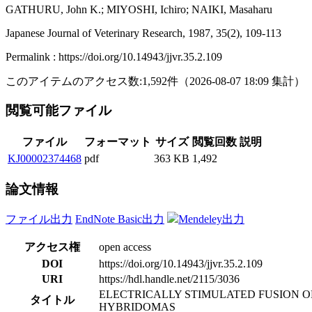
GATHURU, John K.; MIYOSHI, Ichiro; NAIKI, Masaharu
Japanese Journal of Veterinary Research, 1987, 35(2), 109-113
Permalink : https://doi.org/10.14943/jjvr.35.2.109
このアイテムのアクセス数:
1,592
件
（
2026-08-07
18:09 集計
）
閲覧可能ファイル
ファイル
フォーマット
サイズ
閲覧回数
説明
KJ00002374468
pdf
363 KB
1,492
論文情報
ファイル出力
EndNote Basic出力
Mendeley出力
アクセス権
open access
DOI
https://doi.org/10.14943/jjvr.35.2.109
URI
https://hdl.handle.net/2115/3036
ELECTRICALLY STIMULATED FUSION O
タイトル
HYBRIDOMAS