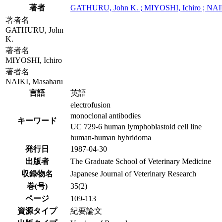
著者
GATHURU, John K. ; MIYOSHI, Ichiro ; NAI
著者名
GATHURU, John
K.
著者名
MIYOSHI, Ichiro
著者名
NAIKI, Masaharu
言語
英語
electrofusion
monoclonal antibodies
キーワード
UC 729-6 human lymphoblastoid cell line
human-human hybridoma
発行日
1987-04-30
出版者
The Graduate School of Veterinary Medicine
収録物名
Japanese Journal of Veterinary Research
巻(号)
35(2)
ページ
109-113
資源タイプ
紀要論文