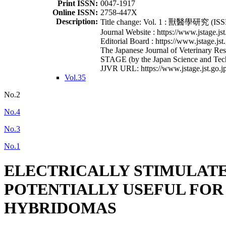
Print ISSN:
0047-1917
Online ISSN:
2758-447X
Description:
Title change: Vol. 1 : 獸醫學研究 (ISSN
Journal Website : https://www.jstage.jst
Editorial Board : https://www.jstage.jst
The Japanese Journal of Veterinary Rese
STAGE (by the Japan Science and Tec
JJVR URL: https://www.jstage.jst.go.jp
Vol.35
No.2
No.4
No.3
No.1
ELECTRICALLY STIMULATED
POTENTIALLY USEFUL FO
HYBRIDOMAS