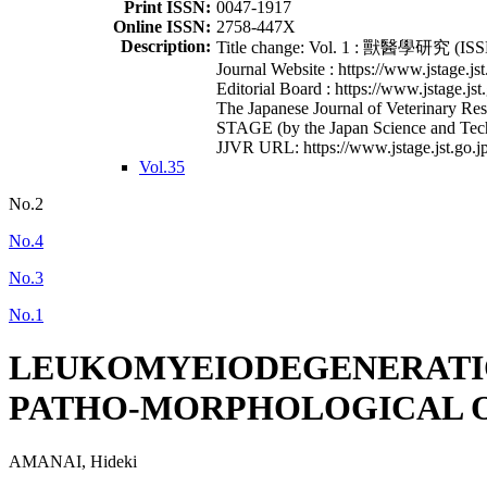
Print ISSN:
0047-1917
Online ISSN:
2758-447X
Description:
Title change: Vol. 1 : 獸醫學研究 (ISSN
Journal Website : https://www.jstage.jst
Editorial Board : https://www.jstage.jst
The Japanese Journal of Veterinary Rese
STAGE (by the Japan Science and Tec
JJVR URL: https://www.jstage.jst.go.jp
Vol.35
No.2
No.4
No.3
No.1
LEUKOMYEIODEGENERATIO
PATHO-MORPHOLOGICAL 
AMANAI, Hideki