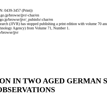
: 0439-3457 (Print))
.go.jp/browse/jjvr/-char/en
.go.jp/browse/jjvr/_pubinfo/-char/en
arch (JJVR) has stopped publishing a print edition with volume 70 and b
hnology Agency) from Volume 71, Number 1.
/browse/jjvr
N IN TWO AGED GERMAN S
OBSERVATIONS