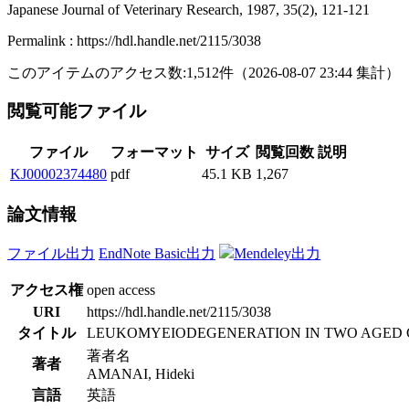
Japanese Journal of Veterinary Research, 1987, 35(2), 121-121
Permalink : https://hdl.handle.net/2115/3038
このアイテムのアクセス数:
1,512
件
（
2026-08-07
23:44 集計
）
閲覧可能ファイル
ファイル
フォーマット
サイズ
閲覧回数
説明
KJ00002374480
pdf
45.1 KB
1,267
論文情報
ファイル出力
EndNote Basic出力
Mendeley出力
アクセス権
open access
URI
https://hdl.handle.net/2115/3038
タイトル
LEUKOMYEIODEGENERATION IN TWO AGED 
著者名
著者
AMANAI, Hideki
言語
英語