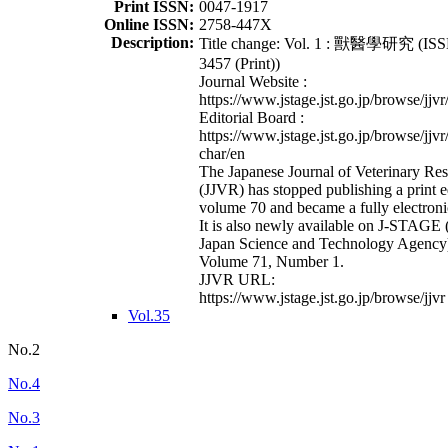
Print ISSN:
0047-1917
Online ISSN:
2758-447X
Description:
Title change: Vol. 1 : 獸醫學研究 (ISS
3457 (Print))
Journal Website :
https://www.jstage.jst.go.jp/browse/jjvr
Editorial Board :
https://www.jstage.jst.go.jp/browse/jjvr
char/en
The Japanese Journal of Veterinary Re
(JJVR) has stopped publishing a print e
volume 70 and became a fully electroni
It is also newly available on J-STAGE 
Japan Science and Technology Agency
Volume 71, Number 1.
JJVR URL:
https://www.jstage.jst.go.jp/browse/jjvr
Vol.35
No.2
No.4
No.3