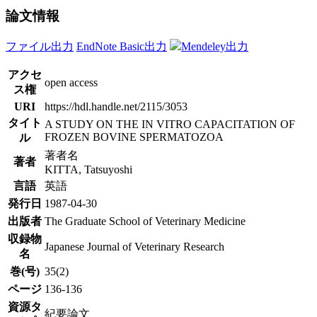
論文情報
ファイル出力
EndNote Basic出力
Mendeley出力
アクセ
open access
ス権
URI
https://hdl.handle.net/2115/3053
タイト
A STUDY ON THE IN VITRO CAPACITATION OF
FROZEN BOVINE SPERMATOZOA
ル
著者名
著者
KITTA, Tatsuyoshi
言語
英語
発行日
1987-04-30
出版者
The Graduate School of Veterinary Medicine
収録物
Japanese Journal of Veterinary Research
名
巻(号)
35(2)
ページ
136-136
資源タ
紀要論文