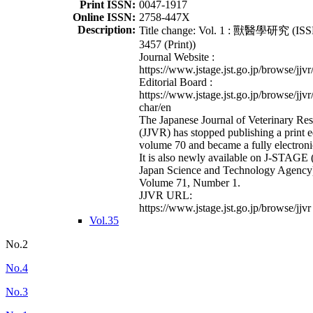
Print ISSN:
0047-1917
Online ISSN:
2758-447X
Description:
Title change: Vol. 1 : 獸醫學研究 (ISS
3457 (Print))
Journal Website :
https://www.jstage.jst.go.jp/browse/jjvr
Editorial Board :
https://www.jstage.jst.go.jp/browse/jjvr
char/en
The Japanese Journal of Veterinary Re
(JJVR) has stopped publishing a print e
volume 70 and became a fully electroni
It is also newly available on J-STAGE 
Japan Science and Technology Agency
Volume 71, Number 1.
JJVR URL:
https://www.jstage.jst.go.jp/browse/jjvr
Vol.35
No.2
No.4
No.3