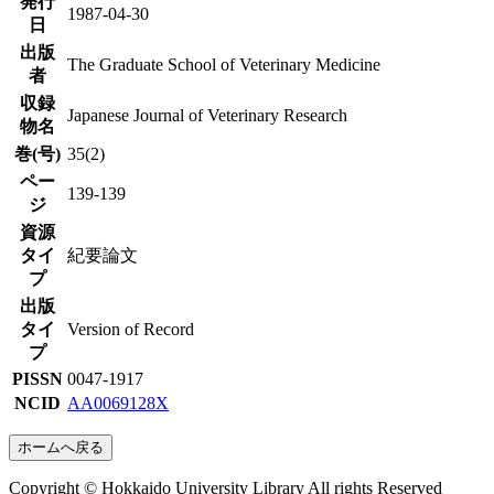
発行
1987-04-30
日
出版
The Graduate School of Veterinary Medicine
者
収録
Japanese Journal of Veterinary Research
物名
巻(号)
35(2)
ペー
139-139
ジ
資源
タイ
紀要論文
プ
出版
タイ
Version of Record
プ
PISSN
0047-1917
NCID
AA0069128X
ホームへ戻る
Copyright © Hokkaido University Library All rights Reserved