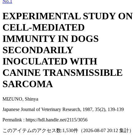
No.1
EXPERIMENTAL STUDY ON
CELL-MEDIATED
IMMUNITY IN DOGS
SECONDARILY
INOCULATED WITH
CANINE TRANSMISSIBLE
SARCOMA
MIZUNO, Shinya
Japanese Journal of Veterinary Research, 1987, 35(2), 139-139
Permalink : https://hdl.handle.net/2115/3056
このアイテムのアクセス数:
1,530
件
（
2026-08-07
20:12 集計
）