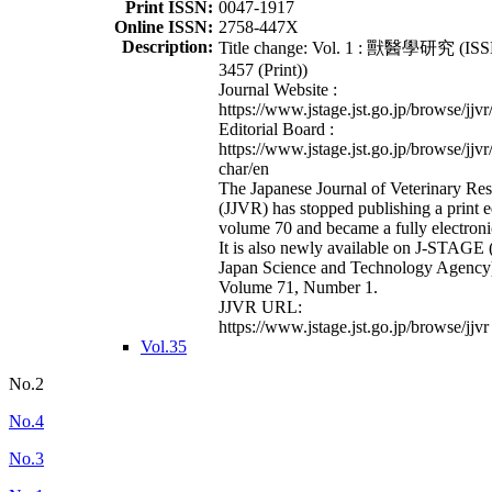
Print ISSN:
0047-1917
Online ISSN:
2758-447X
Description:
Title change: Vol. 1 : 獸醫學研究 (ISS
3457 (Print))
Journal Website :
https://www.jstage.jst.go.jp/browse/jjvr
Editorial Board :
https://www.jstage.jst.go.jp/browse/jjvr
char/en
The Japanese Journal of Veterinary Re
(JJVR) has stopped publishing a print e
volume 70 and became a fully electroni
It is also newly available on J-STAGE 
Japan Science and Technology Agency
Volume 71, Number 1.
JJVR URL:
https://www.jstage.jst.go.jp/browse/jjvr
Vol.35
No.2
No.4
No.3