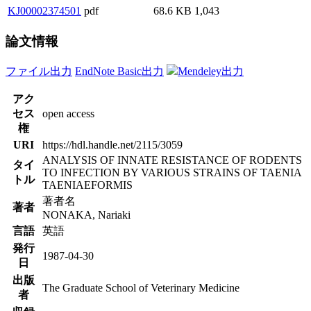
KJ00002374501
pdf
68.6 KB
1,043
論文情報
ファイル出力
EndNote Basic出力
Mendeley出力
アク
セス
open access
権
URI
https://hdl.handle.net/2115/3059
ANALYSIS OF INNATE RESISTANCE OF RODENTS
タイ
TO INFECTION BY VARIOUS STRAINS OF TAENIA
トル
TAENIAEFORMIS
著者名
著者
NONAKA, Nariaki
言語
英語
発行
1987-04-30
日
出版
The Graduate School of Veterinary Medicine
者