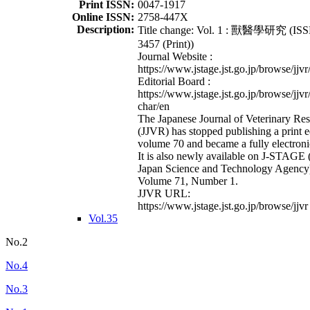
Print ISSN:
0047-1917
Online ISSN:
2758-447X
Description:
Title change: Vol. 1 : 獸醫學研究 (ISS
3457 (Print))
Journal Website :
https://www.jstage.jst.go.jp/browse/jjvr
Editorial Board :
https://www.jstage.jst.go.jp/browse/jjvr
char/en
The Japanese Journal of Veterinary Re
(JJVR) has stopped publishing a print e
volume 70 and became a fully electroni
It is also newly available on J-STAGE 
Japan Science and Technology Agency
Volume 71, Number 1.
JJVR URL:
https://www.jstage.jst.go.jp/browse/jjvr
Vol.35
No.2
No.4
No.3