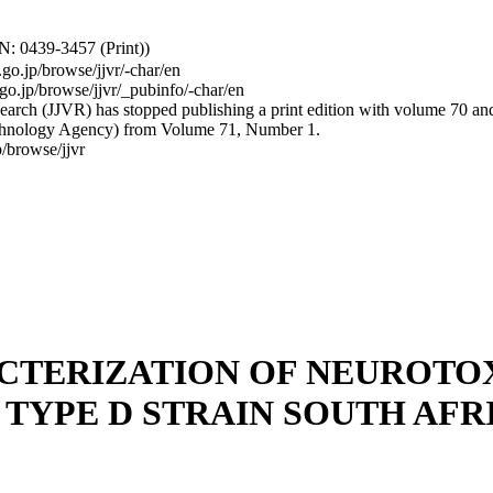
: 0439-3457 (Print))
.go.jp/browse/jjvr/-char/en
.go.jp/browse/jjvr/_pubinfo/-char/en
arch (JJVR) has stopped publishing a print edition with volume 70 and b
hnology Agency) from Volume 71, Number 1.
/browse/jjvr
CTERIZATION OF NEUROTO
TYPE D STRAIN SOUTH AFR