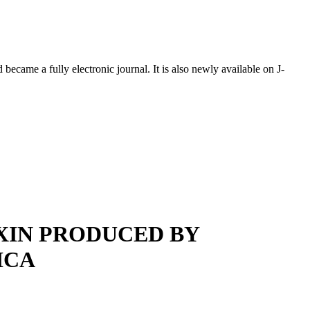
ecame a fully electronic journal. It is also newly available on J-
XIN PRODUCED BY
ICA