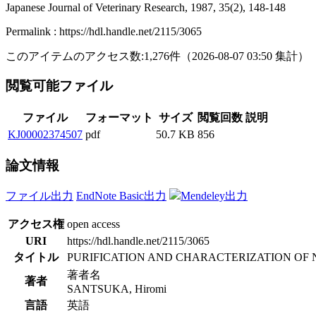
Japanese Journal of Veterinary Research, 1987, 35(2), 148-148
Permalink : https://hdl.handle.net/2115/3065
このアイテムのアクセス数:
1,276
件
（
2026-08-07
03:50 集計
）
閲覧可能ファイル
ファイル
フォーマット
サイズ
閲覧回数
説明
KJ00002374507
pdf
50.7 KB
856
論文情報
ファイル出力
EndNote Basic出力
Mendeley出力
アクセス権
open access
URI
https://hdl.handle.net/2115/3065
タイトル
PURIFICATION AND CHARACTERIZATION OF
著者名
著者
SANTSUKA, Hiromi
言語
英語