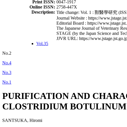
Print ISSN:
0047-1917
Online ISSN:
2758-447X
Description:
Title change: Vol. 1 : 獸醫學研究 (ISSN
Journal Website : https://www.jstage.jst
Editorial Board : https://www.jstage.jst
The Japanese Journal of Veterinary Rese
STAGE (by the Japan Science and Tec
JJVR URL: https://www.jstage.jst.go.jp
Vol.35
No.2
No.4
No.3
No.1
PURIFICATION AND CHARA
CLOSTRIDIUM BOTULINUM 
SANTSUKA, Hiromi