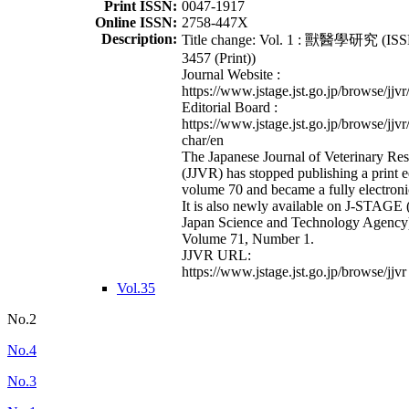
Print ISSN:
0047-1917
Online ISSN:
2758-447X
Description:
Title change: Vol. 1 : 獸醫學研究 (ISS
3457 (Print))
Journal Website :
https://www.jstage.jst.go.jp/browse/jjvr
Editorial Board :
https://www.jstage.jst.go.jp/browse/jjvr
char/en
The Japanese Journal of Veterinary Re
(JJVR) has stopped publishing a print e
volume 70 and became a fully electroni
It is also newly available on J-STAGE 
Japan Science and Technology Agency
Volume 71, Number 1.
JJVR URL:
https://www.jstage.jst.go.jp/browse/jjvr
Vol.35
No.2
No.4
No.3