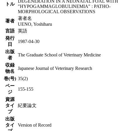
DEGENERATION IN A NEONATAL FOAL WITH
トル
"HYPOGAMMAGLOBULINEMIA" : PATHO-
MORPHOLOGICAL OBSERVATIONS
著者名
著者
UENO, Yoshiharu
言語
英語
発行
1987-04-30
日
出版
The Graduate School of Veterinary Medicine
者
収録
Japanese Journal of Veterinary Research
物名
巻(号)
35(2)
ペー
155-155
ジ
資源
タイ
紀要論文
プ
出版
タイ
Version of Record