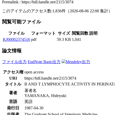
Permalink : https://hdl.handle.net/2115/3074
このアイテムのアクセス数:
1,836
件
（
2026-08-06
22:00 集計
）
閲覧可能ファイル
ファイル
フォーマット
サイズ
閲覧回数
説明
KJ00002374516
pdf
59.3 KB
1,041
論文情報
ファイル出力
EndNote Basic出力
Mendeley出力
アクセス権
open access
URI
https://hdl.handle.net/2115/3074
タイトル
B AND T LYMPHOCYTE ACTIVITY IN PERINA
著者名
著者
YAMANAKA, Hideyuki
言語
英語
発行日
1987-04-30
出版者
The Graduate School of Veterinary Medicine