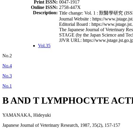
Print ISSN:
0047-1917
Online ISSN:
2758-447X
Description:
Title change: Vol. 1 : 獸醫學研究 (ISSN
Journal Website : https://www.jstage.jst
Editorial Board : https://www.jstage.jst
The Japanese Journal of Veterinary Rese
STAGE (by the Japan Science and Tec
JJVR URL: https://www.jstage.jst.go.jp
Vol.35
No.2
No.4
No.3
No.1
B AND T LYMPHOCYTE ACTI
YAMANAKA, Hideyuki
Japanese Journal of Veterinary Research, 1987, 35(2), 157-157