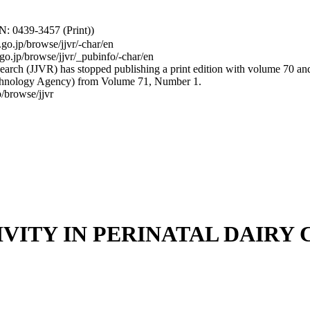
: 0439-3457 (Print))
.go.jp/browse/jjvr/-char/en
.go.jp/browse/jjvr/_pubinfo/-char/en
arch (JJVR) has stopped publishing a print edition with volume 70 and b
hnology Agency) from Volume 71, Number 1.
/browse/jjvr
VITY IN PERINATAL DAIRY