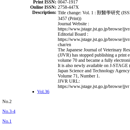
Print ISSN:
0047-1917
Online ISSN:
2758-447X
Description:
Title change: Vol. 1 : 獸醫學研究 (ISS
3457 (Print))
Journal Website :
https://www.jstage.jst.go.jp/browse/jjvr
Editorial Board :
https://www.jstage.jst.go.jp/browse/jjvr
char/en
The Japanese Journal of Veterinary Re
(JJVR) has stopped publishing a print e
volume 70 and became a fully electroni
It is also newly available on J-STAGE 
Japan Science and Technology Agency
Volume 71, Number 1.
JJVR URL:
https://www.jstage.jst.go.jp/browse/jjvr
Vol.36
No.2
No.3-4
No.1