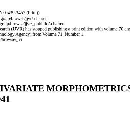
: 0439-3457 (Print))
.go.jp/browse/jjvr/-char/en
.go.jp/browse/jjvr/_pubinfo/-char/en
arch (JJVR) has stopped publishing a print edition with volume 70 and b
hnology Agency) from Volume 71, Number 1.
/browse/jjvr
TIVARIATE MORPHOMETRI
41