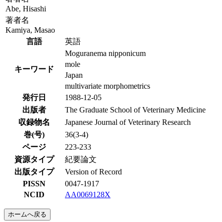
Abe, Hisashi
著者名
Kamiya, Masao
言語
英語
Moguranema nipponicum
mole
キーワード
Japan
multivariate morphometrics
発行日
1988-12-05
出版者
The Graduate School of Veterinary Medicine
収録物名
Japanese Journal of Veterinary Research
巻(号)
36(3-4)
ページ
223-233
資源タイプ
紀要論文
出版タイプ
Version of Record
PISSN
0047-1917
NCID
AA0069128X
ホームへ戻る