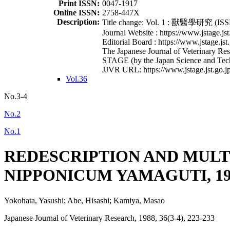
Print ISSN:
0047-1917
Online ISSN:
2758-447X
Description:
Title change: Vol. 1 : 獸醫學研究 (ISSN
Journal Website : https://www.jstage.jst
Editorial Board : https://www.jstage.jst
The Japanese Journal of Veterinary Rese
STAGE (by the Japan Science and Tec
JJVR URL: https://www.jstage.jst.go.jp
Vol.36
No.3-4
No.2
No.1
REDESCRIPTION AND MUL
NIPPONICUM YAMAGUTI, 19
Yokohata, Yasushi; Abe, Hisashi; Kamiya, Masao
Japanese Journal of Veterinary Research, 1988, 36(3-4), 223-233