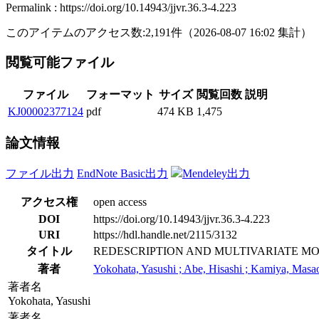
Permalink : https://doi.org/10.14943/jjvr.36.3-4.223
このアイテムのアクセス数:
2,191
件
（
2026-08-07
16:02 集計
）
閲覧可能ファイル
ファイル
フォーマット
サイズ
閲覧回数
説明
KJ00002377124
pdf
474 KB
1,475
論文情報
ファイル出力
EndNote Basic出力
Mendeley出力
アクセス権
open access
DOI
https://doi.org/10.14943/jjvr.36.3-4.223
URI
https://hdl.handle.net/2115/3132
タイトル
REDESCRIPTION AND MULTIVARIATE M
著者
Yokohata, Yasushi ; Abe, Hisashi ; Kamiya, Masa
著者名
Yokohata, Yasushi
著者名