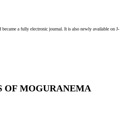
ecame a fully electronic journal. It is also newly available on J-
CS OF MOGURANEMA