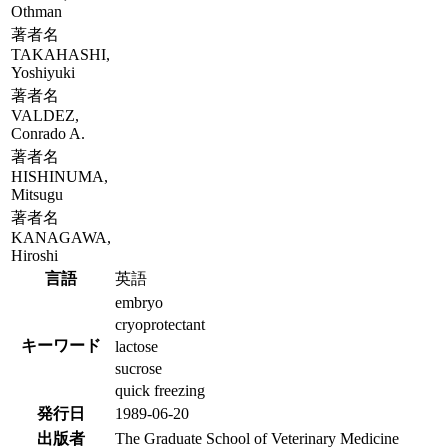
Othman
著者名
TAKAHASHI,
Yoshiyuki
著者名
VALDEZ,
Conrado A.
著者名
HISHINUMA,
Mitsugu
著者名
KANAGAWA,
Hiroshi
言語
英語
embryo
cryoprotectant
キーワード
lactose
sucrose
quick freezing
発行日
1989-06-20
出版者
The Graduate School of Veterinary Medicine