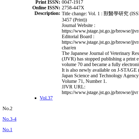
Print ISSN:
0047-1917
Online ISSN:
2758-447X
Description:
Title change: Vol. 1 : 獸醫學研究 (ISS
3457 (Print))
Journal Website :
https://www.jstage.jst.go.jp/browse/jjvr
Editorial Board :
https://www.jstage.jst.go.jp/browse/jjvr
char/en
The Japanese Journal of Veterinary Re
(JJVR) has stopped publishing a print e
volume 70 and became a fully electroni
It is also newly available on J-STAGE 
Japan Science and Technology Agency
Volume 71, Number 1.
JJVR URL:
https://www.jstage.jst.go.jp/browse/jjvr
Vol.37
No.2
No.3-4
No.1