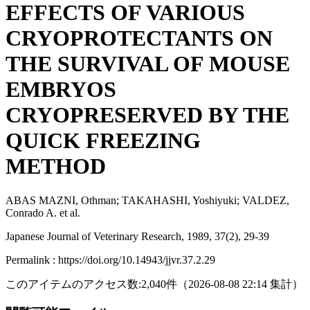
EFFECTS OF VARIOUS
CRYOPROTECTANTS ON
THE SURVIVAL OF MOUSE
EMBRYOS
CRYOPRESERVED BY THE
QUICK FREEZING
METHOD
ABAS MAZNI, Othman; TAKAHASHI, Yoshiyuki; VALDEZ,
Conrado A. et al.
Japanese Journal of Veterinary Research, 1989, 37(2), 29-39
Permalink : https://doi.org/10.14943/jjvr.37.2.29
このアイテムのアクセス数:
2,040
件
（
2026-08-08
22:14 集計
）