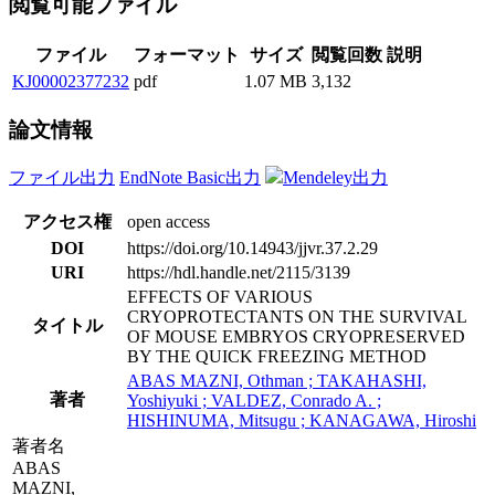
閲覧可能ファイル
ファイル
フォーマット
サイズ
閲覧回数
説明
KJ00002377232
pdf
1.07 MB
3,132
論文情報
ファイル出力
EndNote Basic出力
Mendeley出力
アクセス権
open access
DOI
https://doi.org/10.14943/jjvr.37.2.29
URI
https://hdl.handle.net/2115/3139
EFFECTS OF VARIOUS
CRYOPROTECTANTS ON THE SURVIVAL
タイトル
OF MOUSE EMBRYOS CRYOPRESERVED
BY THE QUICK FREEZING METHOD
ABAS MAZNI, Othman ; TAKAHASHI,
著者
Yoshiyuki ; VALDEZ, Conrado A. ;
HISHINUMA, Mitsugu ; KANAGAWA, Hiroshi
著者名
ABAS
MAZNI,