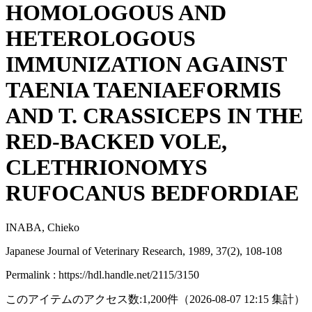
HOMOLOGOUS AND
HETEROLOGOUS
IMMUNIZATION AGAINST
TAENIA TAENIAEFORMIS
AND T. CRASSICEPS IN THE
RED-BACKED VOLE,
CLETHRIONOMYS
RUFOCANUS BEDFORDIAE
INABA, Chieko
Japanese Journal of Veterinary Research, 1989, 37(2), 108-108
Permalink : https://hdl.handle.net/2115/3150
このアイテムのアクセス数:
1,200
件
（
2026-08-07
12:15 集計
）