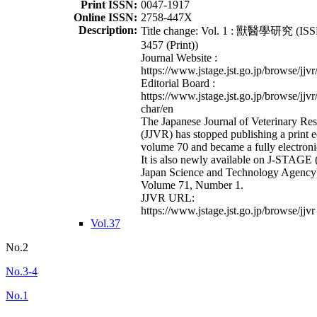
Print ISSN:
0047-1917
Online ISSN:
2758-447X
Description:
Title change: Vol. 1 : 獸醫學研究 (ISS
3457 (Print))
Journal Website :
https://www.jstage.jst.go.jp/browse/jjvr
Editorial Board :
https://www.jstage.jst.go.jp/browse/jjvr
char/en
The Japanese Journal of Veterinary Re
(JJVR) has stopped publishing a print e
volume 70 and became a fully electroni
It is also newly available on J-STAGE 
Japan Science and Technology Agency
Volume 71, Number 1.
JJVR URL:
https://www.jstage.jst.go.jp/browse/jjvr
Vol.37
No.2
No.3-4
No.1