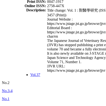
Print ISSN:
0047-1917
Online ISSN:
2758-447X
Description:
Title change: Vol. 1 : 獸醫學研究 (ISS
3457 (Print))
Journal Website :
https://www.jstage.jst.go.jp/browse/jjvr
Editorial Board :
https://www.jstage.jst.go.jp/browse/jjvr
char/en
The Japanese Journal of Veterinary Re
(JJVR) has stopped publishing a print e
volume 70 and became a fully electroni
It is also newly available on J-STAGE 
Japan Science and Technology Agency
Volume 71, Number 1.
JJVR URL:
https://www.jstage.jst.go.jp/browse/jjvr
Vol.37
No.2
No.3-4
No.1