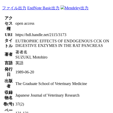
ファイル出力
EndNote Basic出力
Mendeley出力
アク
セス
open access
権
URI
https://hdl.handle.net/2115/3173
タイ
EUTROPHIC EFFECTS OF ENDOGENOUS CCK ON
DIGESTIVE ENZYMES IN THE RAT PANCREAS
トル
著者名
著者
SUZUKI, Motohiro
言語
英語
発行
1989-06-20
日
出版
The Graduate School of Veterinary Medicine
者
収録
Japanese Journal of Veterinary Research
物名
巻(号)
37(2)
ペー