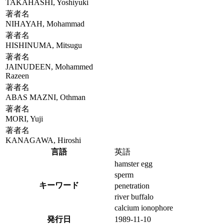
TAKAHASHI, Yoshiyuki
著者名
NIHAYAH, Mohammad
著者名
HISHINUMA, Mitsugu
著者名
JAINUDEEN, Mohammed
Razeen
著者名
ABAS MAZNI, Othman
著者名
MORI, Yuji
著者名
KANAGAWA, Hiroshi
言語
英語
hamster egg
sperm
キーワード
penetration
river buffalo
calcium ionophore
発行日
1989-11-10