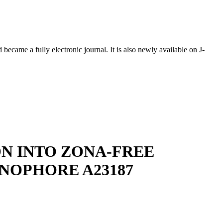
ecame a fully electronic journal. It is also newly available on J-
N INTO ZONA-FREE
NOPHORE A23187