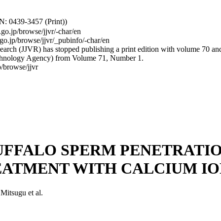
: 0439-3457 (Print))
.go.jp/browse/jjvr/-char/en
.go.jp/browse/jjvr/_pubinfo/-char/en
arch (JJVR) has stopped publishing a print edition with volume 70 and b
hnology Agency) from Volume 71, Number 1.
/browse/jjvr
UFFALO SPERM PENETRATIO
ATMENT WITH CALCIUM IO
sugu et al.