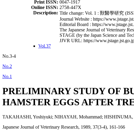
Print ISSN:
0047-1917
Online ISSN:
2758-447X
Description:
Title change: Vol. 1 : 獸醫學研究 (ISSN
Journal Website : https://www.jstage.jst
Editorial Board : https://www.jstage.jst
The Japanese Journal of Veterinary Rese
STAGE (by the Japan Science and Tec
JJVR URL: https://www.jstage.jst.go.jp
Vol.37
No.3-4
No.2
No.1
PRELIMINARY STUDY OF B
HAMSTER EGGS AFTER TRE
TAKAHASHI, Yoshiyuki; NIHAYAH, Mohammad; HISHINUMA, Mit
Japanese Journal of Veterinary Research, 1989, 37(3-4), 161-166