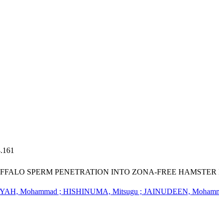
4.161
UFFALO SPERM PENETRATION INTO ZONA-FREE HAMSTER
YAH, Mohammad ; HISHINUMA, Mitsugu ; JAINUDEEN, Mohammed