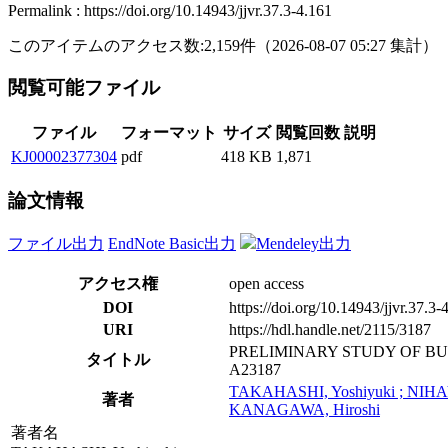
Permalink : https://doi.org/10.14943/jjvr.37.3-4.161
このアイテムのアクセス数:
2,159
件
（
2026-08-07
05:27 集計
）
閲覧可能ファイル
ファイル
フォーマット
サイズ
閲覧回数
説明
KJ00002377304
pdf
418 KB
1,871
論文情報
ファイル出力
EndNote Basic出力
Mendeley出力
アクセス権
open access
DOI
https://doi.org/10.14943/jjvr.37.3-
URI
https://hdl.handle.net/2115/3187
PRELIMINARY STUDY OF B
タイトル
A23187
TAKAHASHI, Yoshiyuki ; NIHA
著者
KANAGAWA, Hiroshi
著者名