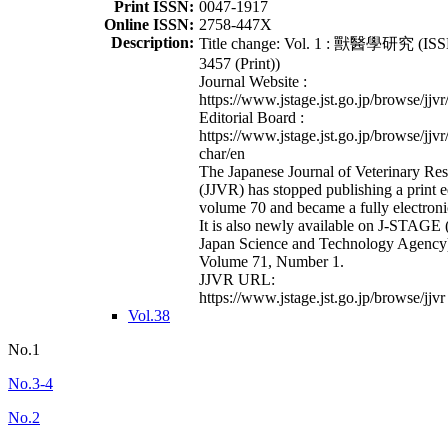
Print ISSN:
0047-1917
Online ISSN:
2758-447X
Description:
Title change: Vol. 1 : 獸醫學研究 (ISS
3457 (Print))
Journal Website :
https://www.jstage.jst.go.jp/browse/jjvr
Editorial Board :
https://www.jstage.jst.go.jp/browse/jjvr
char/en
The Japanese Journal of Veterinary Re
(JJVR) has stopped publishing a print e
volume 70 and became a fully electroni
It is also newly available on J-STAGE 
Japan Science and Technology Agency
Volume 71, Number 1.
JJVR URL:
https://www.jstage.jst.go.jp/browse/jjvr
Vol.38
No.1
No.3-4
No.2