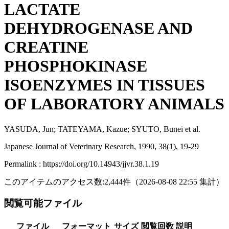
LACTATE
DEHYDROGENASE AND
CREATINE
PHOSPHOKINASE
ISOENZYMES IN TISSUES
OF LABORATORY ANIMALS
YASUDA, Jun; TATEYAMA, Kazue; SYUTO, Bunei et al.
Japanese Journal of Veterinary Research, 1990, 38(1), 19-29
Permalink : https://doi.org/10.14943/jjvr.38.1.19
このアイテムのアクセス数:
2,444
件
（
2026-08-08
22:55 集計
）
閲覧可能ファイル
ファイル
フォーマット
サイズ
閲覧回数
説明