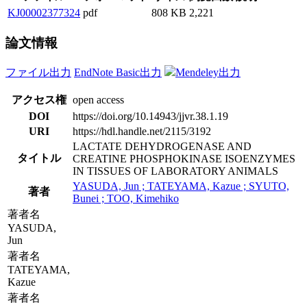
KJ00002377324
pdf
808 KB
2,221
論文情報
ファイル出力
EndNote Basic出力
Mendeley出力
アクセス権
open access
DOI
https://doi.org/10.14943/jjvr.38.1.19
URI
https://hdl.handle.net/2115/3192
LACTATE DEHYDROGENASE AND
タイトル
CREATINE PHOSPHOKINASE ISOENZYMES
IN TISSUES OF LABORATORY ANIMALS
YASUDA, Jun ; TATEYAMA, Kazue ; SYUTO,
著者
Bunei ; TOO, Kimehiko
著者名
YASUDA,
Jun
著者名
TATEYAMA,
Kazue
著者名