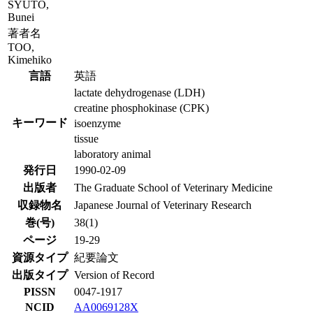
SYUTO,
Bunei
著者名
TOO,
Kimehiko
言語
英語
lactate dehydrogenase (LDH)
creatine phosphokinase (CPK)
キーワード
isoenzyme
tissue
laboratory animal
発行日
1990-02-09
出版者
The Graduate School of Veterinary Medicine
収録物名
Japanese Journal of Veterinary Research
巻(号)
38(1)
ページ
19-29
資源タイプ
紀要論文
出版タイプ
Version of Record
PISSN
0047-1917
NCID
AA0069128X