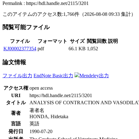
Permalink : https://hdl.handle.net/2115/3201
このアイテムのアクセス数:
1,766
件
（
2026-08-08
09:33 集計
）
閲覧可能ファイル
ファイル
フォーマット
サイズ
閲覧回数
説明
KJ00002377354
pdf
66.1 KB
1,052
論文情報
ファイル出力
EndNote Basic出力
Mendeley出力
アクセス権
open access
URI
https://hdl.handle.net/2115/3201
タイトル
ANALYSIS OF CONTRACTION AND VASODILA
著者名
著者
HONDA, Hidetaka
言語
英語
発行日
1990-07-20