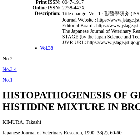
Print ISSN:
0047-1917
Online ISSN:
2758-447X
Description:
Title change: Vol. 1 : 獸醫學研究 (ISSN
Journal Website : https://www.jstage.jst
Editorial Board : https://www.jstage.jst
The Japanese Journal of Veterinary Rese
STAGE (by the Japan Science and Tec
JJVR URL: https://www.jstage.jst.go.jp
Vol.38
No.2
No.3-4
No.1
HISTOPATHOGENESIS OF GI
HISTIDINE MIXTURE IN BR
KIMURA, Takashi
Japanese Journal of Veterinary Research, 1990, 38(2), 60-60