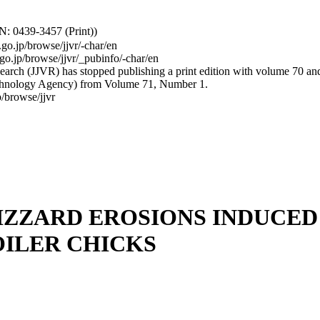
: 0439-3457 (Print))
.go.jp/browse/jjvr/-char/en
.go.jp/browse/jjvr/_pubinfo/-char/en
arch (JJVR) has stopped publishing a print edition with volume 70 and b
hnology Agency) from Volume 71, Number 1.
/browse/jjvr
ZZARD EROSIONS INDUCED 
OILER CHICKS