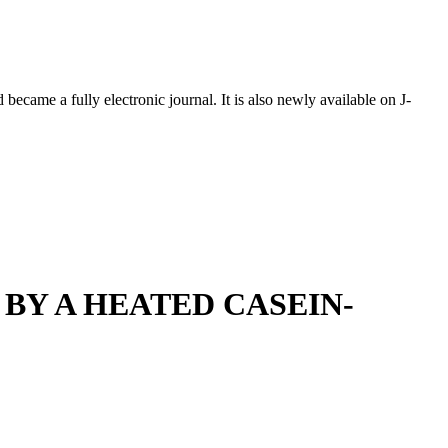
ecame a fully electronic journal. It is also newly available on J-
BY A HEATED CASEIN-