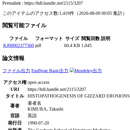
Permalink : https://hdl.handle.net/2115/3207
このアイテムのアクセス数:
1,419
件
（
2026-08-09
00:05 集計
）
閲覧可能ファイル
ファイル
フォーマット
サイズ
閲覧回数
説明
KJ00002377360
pdf
60.4 KB
1,045
論文情報
ファイル出力
EndNote Basic出力
Mendeley出力
アクセス権
open access
URI
https://hdl.handle.net/2115/3207
タイトル
HISTOPATHOGENESIS OF GIZZARD EROSIONS 
著者名
著者
KIMURA, Takashi
言語
英語
発行日
1990-07-20