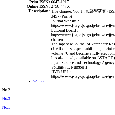
Print ISSN:
0047-1917
Online ISSN:
2758-447X
Description:
Title change: Vol. 1 : 獸醫學研究 (ISS
3457 (Print))
Journal Website :
https://www.jstage.jst.go.jp/browse/jjvr
Editorial Board :
https://www.jstage.jst.go.jp/browse/jjvr
char/en
The Japanese Journal of Veterinary Re
(JJVR) has stopped publishing a print e
volume 70 and became a fully electroni
It is also newly available on J-STAGE 
Japan Science and Technology Agency
Volume 71, Number 1.
JJVR URL:
https://www.jstage.jst.go.jp/browse/jjvr
Vol.38
No.2
No.3-4
No.1