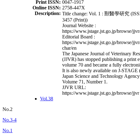
Print ISSN:
0047-1917
Online ISSN:
2758-447X
Description:
Title change: Vol. 1 : 獸醫學研究 (ISS
3457 (Print))
Journal Website :
https://www.jstage.jst.go.jp/browse/jjvr
Editorial Board :
https://www.jstage.jst.go.jp/browse/jjvr
char/en
The Japanese Journal of Veterinary Re
(JJVR) has stopped publishing a print e
volume 70 and became a fully electroni
It is also newly available on J-STAGE 
Japan Science and Technology Agency
Volume 71, Number 1.
JJVR URL:
https://www.jstage.jst.go.jp/browse/jjvr
Vol.38
No.2
No.3-4
No.1