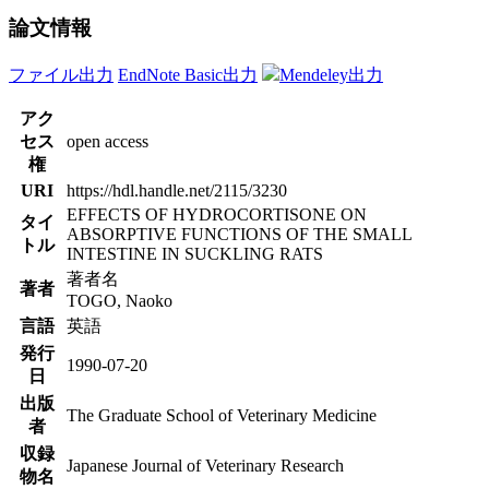
論文情報
ファイル出力
EndNote Basic出力
Mendeley出力
アク
セス
open access
権
URI
https://hdl.handle.net/2115/3230
EFFECTS OF HYDROCORTISONE ON
タイ
ABSORPTIVE FUNCTIONS OF THE SMALL
トル
INTESTINE IN SUCKLING RATS
著者名
著者
TOGO, Naoko
言語
英語
発行
1990-07-20
日
出版
The Graduate School of Veterinary Medicine
者
収録
Japanese Journal of Veterinary Research
物名