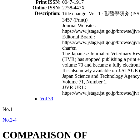
Print ISSN:
0047-1917
Online ISSN:
2758-447X
Description:
Title change: Vol. 1 : 獸醫學研究 (ISS
3457 (Print))
Journal Website :
https://www.jstage.jst.go.jp/browse/jjvr
Editorial Board :
https://www.jstage.jst.go.jp/browse/jjvr
char/en
The Japanese Journal of Veterinary Re
(JJVR) has stopped publishing a print e
volume 70 and became a fully electroni
It is also newly available on J-STAGE 
Japan Science and Technology Agency
Volume 71, Number 1.
JJVR URL:
https://www.jstage.jst.go.jp/browse/jjvr
Vol.39
No.1
No.2-4
COMPARISON OF