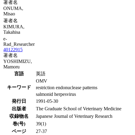
著者名
ONUMA,
Misao
著者名
KIMURA,
Takahisa
e-
Rad_Researcher
40122915
著者名
YOSHIMIZU,
Mamoru
言語
英語
OMV
キーワード
restriction endonuclease patterns
salmonid herpesvirus
発行日
1991-05-30
出版者
The Graduate School of Veterinary Medicine
収録物名
Japanese Journal of Veterinary Research
巻(号)
39(1)
ページ
27-37