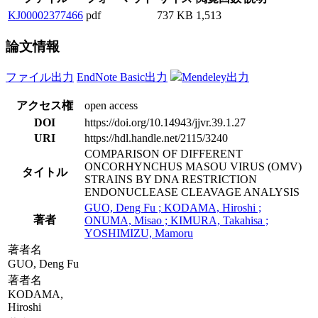
KJ00002377466
pdf
737 KB
1,513
論文情報
ファイル出力
EndNote Basic出力
Mendeley出力
アクセス権
open access
DOI
https://doi.org/10.14943/jjvr.39.1.27
URI
https://hdl.handle.net/2115/3240
COMPARISON OF DIFFERENT
ONCORHYNCHUS MASOU VIRUS (OMV)
タイトル
STRAINS BY DNA RESTRICTION
ENDONUCLEASE CLEAVAGE ANALYSIS
GUO, Deng Fu ; KODAMA, Hiroshi ;
著者
ONUMA, Misao ; KIMURA, Takahisa ;
YOSHIMIZU, Mamoru
著者名
GUO, Deng Fu
著者名
KODAMA,
Hiroshi