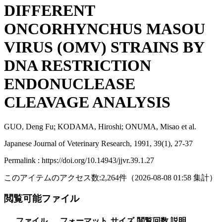
DIFFERENT
ONCORHYNCHUS MASOU
VIRUS (OMV) STRAINS BY
DNA RESTRICTION
ENDONUCLEASE
CLEAVAGE ANALYSIS
GUO, Deng Fu; KODAMA, Hiroshi; ONUMA, Misao et al.
Japanese Journal of Veterinary Research, 1991, 39(1), 27-37
Permalink : https://doi.org/10.14943/jjvr.39.1.27
このアイテムのアクセス数:
2,264
件
（
2026-08-08
01:58 集計
）
閲覧可能ファイル
ファイル
フォーマット
サイズ
閲覧回数
説明