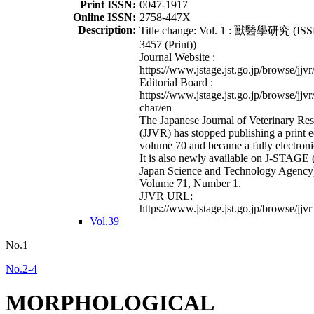
Print ISSN:
0047-1917
Online ISSN:
2758-447X
Description:
Title change: Vol. 1 : 獸醫學研究 (ISS
3457 (Print))
Journal Website :
https://www.jstage.jst.go.jp/browse/jjvr
Editorial Board :
https://www.jstage.jst.go.jp/browse/jjvr
char/en
The Japanese Journal of Veterinary Re
(JJVR) has stopped publishing a print e
volume 70 and became a fully electroni
It is also newly available on J-STAGE 
Japan Science and Technology Agency
Volume 71, Number 1.
JJVR URL:
https://www.jstage.jst.go.jp/browse/jjvr
Vol.39
No.1
No.2-4
MORPHOLOGICAL