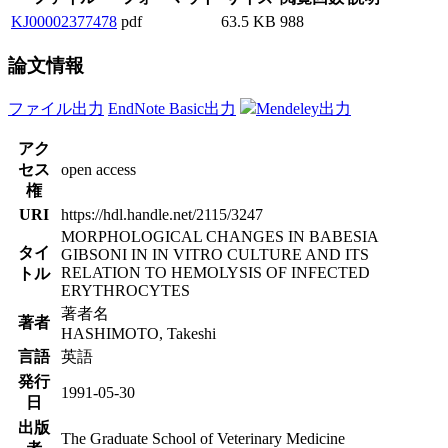
KJ00002377478
pdf
63.5 KB
988
論文情報
ファイル出力
EndNote Basic出力
Mendeley出力
アク
セス
open access
権
URI
https://hdl.handle.net/2115/3247
MORPHOLOGICAL CHANGES IN BABESIA
タイ
GIBSONI IN IN VITRO CULTURE AND ITS
RELATION TO HEMOLYSIS OF INFECTED
トル
ERYTHROCYTES
著者名
著者
HASHIMOTO, Takeshi
言語
英語
発行
1991-05-30
日
出版
The Graduate School of Veterinary Medicine