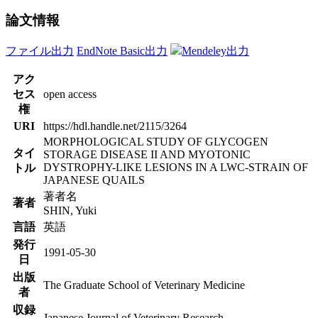
論文情報
ファイル出力
EndNote Basic出力
Mendeley出力
アク
セス
open access
権
URI
https://hdl.handle.net/2115/3264
MORPHOLOGICAL STUDY OF GLYCOGEN
タイ
STORAGE DISEASE II AND MYOTONIC
DYSTROPHY-LIKE LESIONS IN A LWC-STRAIN OF
トル
JAPANESE QUAILS
著者名
著者
SHIN, Yuki
言語
英語
発行
1991-05-30
日
出版
The Graduate School of Veterinary Medicine
者
収録
Japanese Journal of Veterinary Research