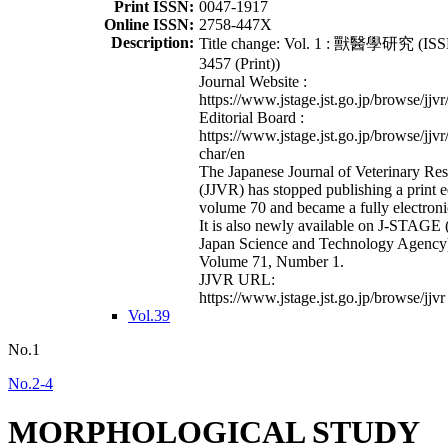
Print ISSN:
0047-1917
Online ISSN:
2758-447X
Description:
Title change: Vol. 1 : 獸醫學研究 (ISS
3457 (Print))
Journal Website :
https://www.jstage.jst.go.jp/browse/jjvr
Editorial Board :
https://www.jstage.jst.go.jp/browse/jjvr
char/en
The Japanese Journal of Veterinary Re
(JJVR) has stopped publishing a print e
volume 70 and became a fully electroni
It is also newly available on J-STAGE 
Japan Science and Technology Agency
Volume 71, Number 1.
JJVR URL:
https://www.jstage.jst.go.jp/browse/jjvr
Vol.39
No.1
No.2-4
MORPHOLOGICAL STUDY