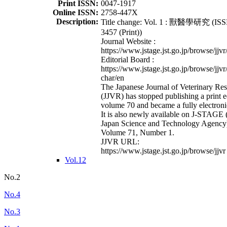
Print ISSN:
0047-1917
Online ISSN:
2758-447X
Description:
Title change: Vol. 1 : 獸醫學研究 (ISS
3457 (Print))
Journal Website :
https://www.jstage.jst.go.jp/browse/jjvr
Editorial Board :
https://www.jstage.jst.go.jp/browse/jjvr
char/en
The Japanese Journal of Veterinary Re
(JJVR) has stopped publishing a print e
volume 70 and became a fully electroni
It is also newly available on J-STAGE 
Japan Science and Technology Agency
Volume 71, Number 1.
JJVR URL:
https://www.jstage.jst.go.jp/browse/jjvr
Vol.12
No.2
No.4
No.3