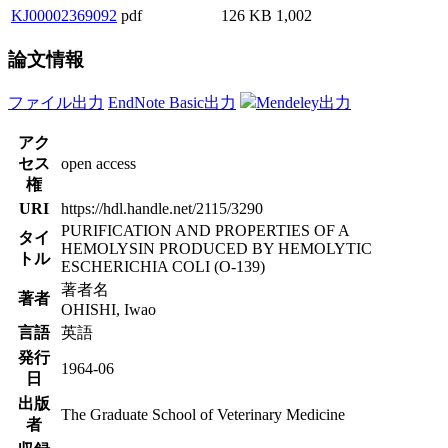
KJ00002369092
pdf
126 KB
1,002
論文情報
ファイル出力
EndNote Basic出力
Mendeley出力
アク
セス
open access
権
URI
https://hdl.handle.net/2115/3290
PURIFICATION AND PROPERTIES OF A
タイ
HEMOLYSIN PRODUCED BY HEMOLYTIC
トル
ESCHERICHIA COLI (O-139)
著者名
著者
OHISHI, Iwao
言語
英語
発行
1964-06
日
出版
The Graduate School of Veterinary Medicine
者