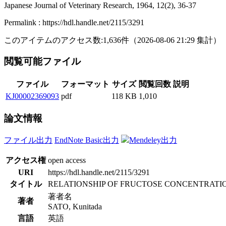
Japanese Journal of Veterinary Research, 1964, 12(2), 36-37
Permalink : https://hdl.handle.net/2115/3291
このアイテムのアクセス数:
1,636
件
（
2026-08-06
21:29 集計
）
閲覧可能ファイル
ファイル
フォーマット
サイズ
閲覧回数
説明
KJ00002369093
pdf
118 KB
1,010
論文情報
ファイル出力
EndNote Basic出力
Mendeley出力
アクセス権
open access
URI
https://hdl.handle.net/2115/3291
タイトル
RELATIONSHIP OF FRUCTOSE CONCENTRATI
著者名
著者
SATO, Kunitada
言語
英語