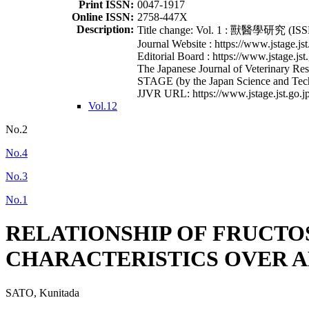
Print ISSN:
0047-1917
Online ISSN:
2758-447X
Description:
Title change: Vol. 1 : 獸醫學研究 (ISSN
Journal Website : https://www.jstage.jst
Editorial Board : https://www.jstage.jst
The Japanese Journal of Veterinary Rese
STAGE (by the Japan Science and Tec
JJVR URL: https://www.jstage.jst.go.jp
Vol.12
No.2
No.4
No.3
No.1
RELATIONSHIP OF FRUCTO
CHARACTERISTICS OVER A
SATO, Kunitada