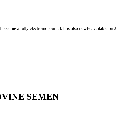
ecame a fully electronic journal. It is also newly available on J-
OVINE SEMEN