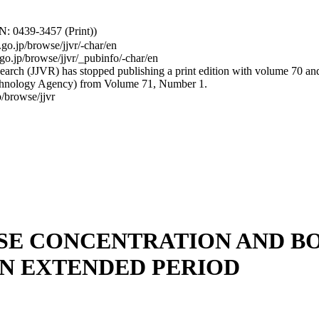
: 0439-3457 (Print))
.go.jp/browse/jjvr/-char/en
.go.jp/browse/jjvr/_pubinfo/-char/en
arch (JJVR) has stopped publishing a print edition with volume 70 and b
hnology Agency) from Volume 71, Number 1.
/browse/jjvr
SE CONCENTRATION AND B
N EXTENDED PERIOD