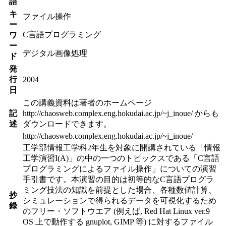
語
キ
ファイル操作
ー
C言語プログラミング
ワ
ー
デジタル画像処理
ド
発
行
2004
日
この講義資料は著者のホームページ
記
http://chaosweb.complex.eng.hokudai.ac.jp/~j_inoue/ からも
述
ダウンロードできます。
http://chaosweb.complex.eng.hokudai.ac.jp/~j_inoue/
工学部情報工学科2年生を対象に開講されている「情報
工学演習I(A)」の中の一つのトピックスである「C言語
プログラミングによるファイル操作」についての演習
手引書です。本演習の目的は初等的なC言語プログラ
ミング技法の知識を前提とした場合、各種数値計算、
抄
シミュレーションで得られるデータを可視化するため
録
のフリー・ソフトウエア (例えば, Red Hat Linux ver.9
OS 上で動作する gnuplot, GIMP 等) に対するファイル