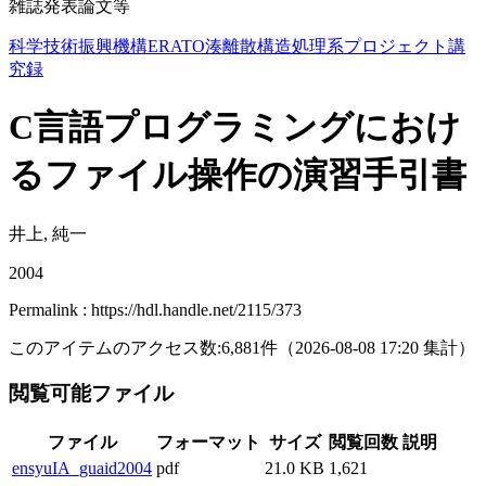
雑誌発表論文等
科学技術振興機構ERATO湊離散構造処理系プロジェクト講
究録
C言語プログラミングにおけ
るファイル操作の演習手引書
井上, 純一
2004
Permalink : https://hdl.handle.net/2115/373
このアイテムのアクセス数:
6,881
件
（
2026-08-08
17:20 集計
）
閲覧可能ファイル
ファイル
フォーマット
サイズ
閲覧回数
説明
ensyuIA_guaid2004
pdf
21.0 KB
1,621