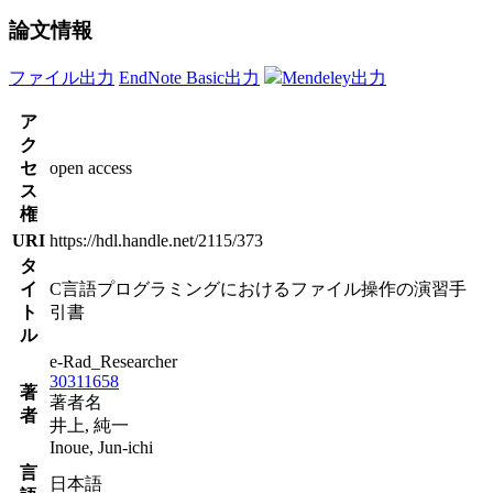
論文情報
ファイル出力
EndNote Basic出力
Mendeley出力
ア
ク
セ
open access
ス
権
URI
https://hdl.handle.net/2115/373
タ
イ
C言語プログラミングにおけるファイル操作の演習手
ト
引書
ル
e-Rad_Researcher
30311658
著
著者名
者
井上, 純一
Inoue, Jun-ichi
言
日本語