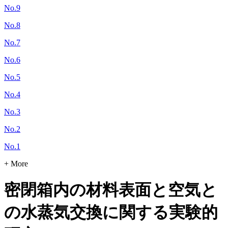
No.9
No.8
No.7
No.6
No.5
No.4
No.3
No.2
No.1
+ More
密閉箱内の材料表面と空気と
の水蒸気交換に関する実験的