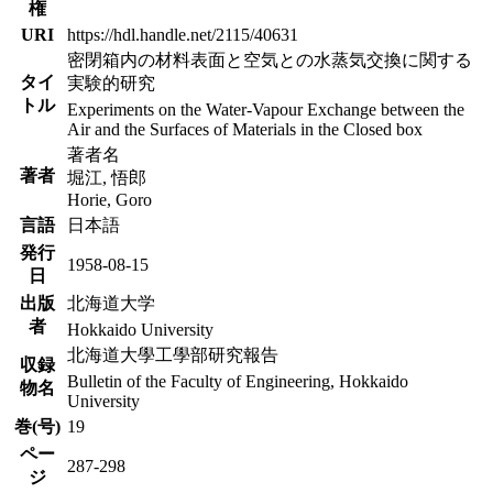
権
URI
https://hdl.handle.net/2115/40631
密閉箱内の材料表面と空気との水蒸気交換に関する
タイ
実験的研究
トル
Experiments on the Water-Vapour Exchange between the
Air and the Surfaces of Materials in the Closed box
著者名
著者
堀江, 悟郎
Horie, Goro
言語
日本語
発行
1958-08-15
日
出版
北海道大学
者
Hokkaido University
北海道大學工學部研究報告
収録
Bulletin of the Faculty of Engineering, Hokkaido
物名
University
巻(号)
19
ペー
287-298
ジ