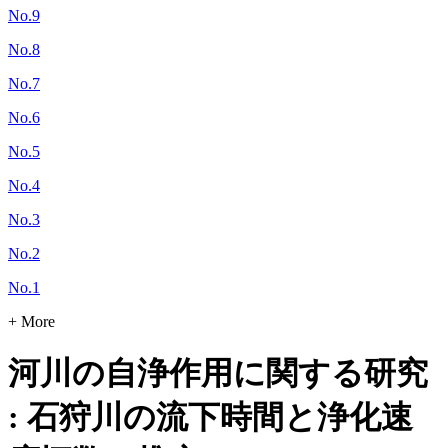
No.9
No.8
No.7
No.6
No.5
No.4
No.3
No.2
No.1
+ More
河川の自浄作用に関する研究
: 石狩川の流下時間と浄化速