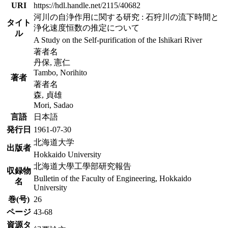
URI
https://hdl.handle.net/2115/40682
河川の自浄作用に関する研究 : 石狩川の流下時間と
タイト
浄化速度恒数の推定について
ル
A Study on the Self-purification of the Ishikari River
著者名
丹保, 憲仁
Tambo, Norihito
著者
著者名
森, 貞雄
Mori, Sadao
言語
日本語
発行日
1961-07-30
北海道大学
出版者
Hokkaido University
北海道大學工學部研究報告
収録物
Bulletin of the Faculty of Engineering, Hokkaido
名
University
巻(号)
26
ページ
43-68
資源タ