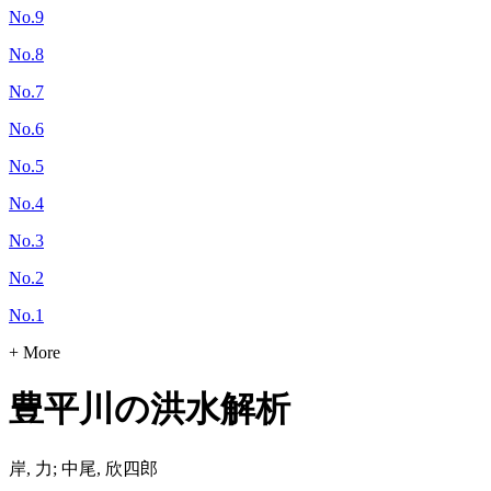
No.9
No.8
No.7
No.6
No.5
No.4
No.3
No.2
No.1
+ More
豊平川の洪水解析
岸, 力; 中尾, 欣四郎