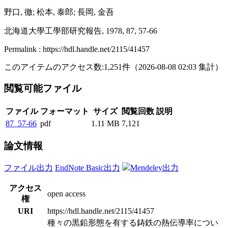
野口, 徹; 松本, 泰郎; 長岡, 金吾
北海道大學工學部研究報告, 1978, 87, 57-66
Permalink : https://hdl.handle.net/2115/41457
このアイテムのアクセス数:
1,251
件
（
2026-08-08
02:03 集計
）
閲覧可能ファイル
ファイル
フォーマット
サイズ
閲覧回数
説明
87_57-66
pdf
1.11 MB
7,121
論文情報
ファイル出力
EndNote Basic出力
Mendeley出力
アクセス
open access
権
URI
https://hdl.handle.net/2115/41457
種々の黒鉛形態を有する鋳鉄の熱伝導率につい