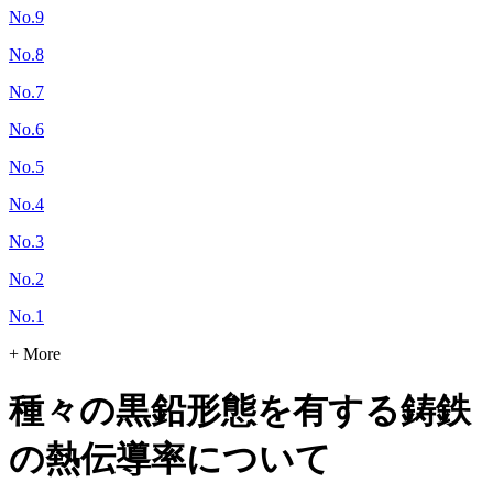
No.9
No.8
No.7
No.6
No.5
No.4
No.3
No.2
No.1
+ More
種々の黒鉛形態を有する鋳鉄
の熱伝導率について