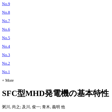
No.9
No.8
No.7
No.6
No.5
No.4
No.3
No.2
No.1
+ More
SFC型MHD発電機の基本特性
粥川, 尚之; 及川, 俊一; 青木, 義明 他