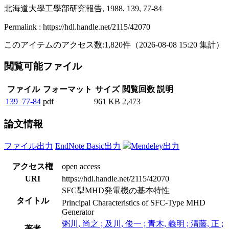
北海道大學工學部研究報告, 1988, 139, 77-84
Permalink : https://hdl.handle.net/2115/42070
このアイテムのアクセス数:
1,820
件
（
2026-08-08
15:20 集計
）
閲覧可能ファイル
ファイル
フォーマット
サイズ
閲覧回数
説明
139_77-84
pdf
961 KB
2,473
論文情報
ファイル出力
EndNote Basic出力
Mendeley出力
アクセス権
open access
URI
https://hdl.handle.net/2115/42070
SFC型MHD発電機の基本特性
タイトル
Principal Characteristics of SFC-Type MHD
Generator
粥川, 尚之 ; 及川, 俊一 ; 青木, 義明 ; 清藤, 正 ;
著者