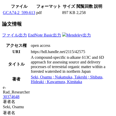
ファイル
フォーマット
サイズ
閲覧回数
説明
GCA74-2_599-613
pdf
897 KB
2,258
論文情報
ファイル出力
EndNote Basic出力
Mendeley出力
アクセス権
open access
URI
https://hdl.handle.net/2115/42575
A compound-specific n-alkane δ13C and δD
approach for assessing source and delivery
タイトル
processes of terrestrial organic matter within a
forested watershed in northern Japan
Seki, Osamu ; Nakatsuka, Takeshi ; Shibata,
著者
Hideaki ; Kawamura, Kimitaka
e-
Rad_Researcher
30374648
著者名
Seki, Osamu
著者名