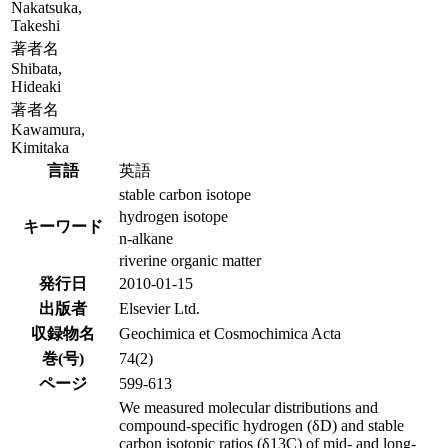
Nakatsuka,
Takeshi
著者名
Shibata,
Hideaki
著者名
Kawamura,
Kimitaka
言語
英語
stable carbon isotope
hydrogen isotope
キーワード
n-alkane
riverine organic matter
発行日
2010-01-15
出版者
Elsevier Ltd.
収録物名
Geochimica et Cosmochimica Acta
巻(号)
74(2)
ページ
599-613
We measured molecular distributions and
compound-specific hydrogen (δD) and stable
carbon isotopic ratios (δ13C) of mid- and long-