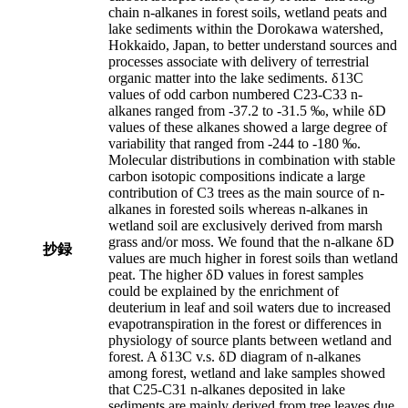
chain n-alkanes in forest soils, wetland peats and
lake sediments within the Dorokawa watershed,
Hokkaido, Japan, to better understand sources and
processes associate with delivery of terrestrial
organic matter into the lake sediments. δ13C
values of odd carbon numbered C23-C33 n-
alkanes ranged from -37.2 to -31.5 ‰, while δD
values of these alkanes showed a large degree of
variability that ranged from -244 to -180 ‰.
Molecular distributions in combination with stable
carbon isotopic compositions indicate a large
contribution of C3 trees as the main source of n-
alkanes in forested soils whereas n-alkanes in
wetland soil are exclusively derived from marsh
grass and/or moss. We found that the n-alkane δD
抄録
values are much higher in forest soils than wetland
peat. The higher δD values in forest samples
could be explained by the enrichment of
deuterium in leaf and soil waters due to increased
evapotranspiration in the forest or differences in
physiology of source plants between wetland and
forest. A δ13C v.s. δD diagram of n-alkanes
among forest, wetland and lake samples showed
that C25-C31 n-alkanes deposited in lake
sediments are mainly derived from tree leaves due