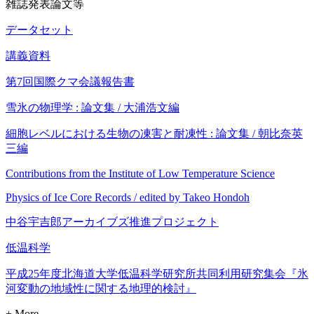
雑誌発表論文等
データセット
講義資料
第7回国際クマ会議報告書
雪氷の物理学 : 論文集 / 大浦浩文編
細胞レベルにおける生物の凍害と耐凍性 : 論文集 / 朝比奈英
三編
Contributions from the Institute of Low Temperature Science
Physics of Ice Core Records / edited by Takeo Hondoh
中谷宇吉郎アーカイブズ推進プロジェクト
低温科学
平成25年度北海道大学低温科学研究所共同利用研究集会『氷
河変動の地域性に関する地理的検討』
+ More