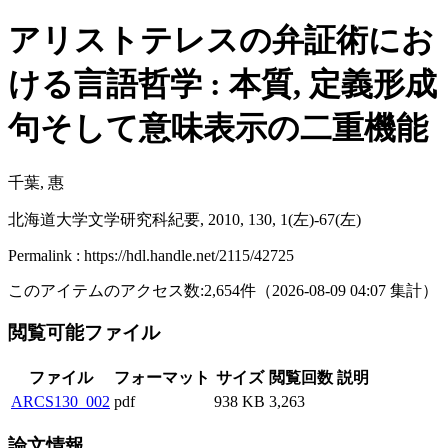
アリストテレスの弁証術にお
ける言語哲学 : 本質, 定義形成
句そして意味表示の二重機能
千葉, 惠
北海道大学文学研究科紀要, 2010, 130, 1(左)-67(左)
Permalink : https://hdl.handle.net/2115/42725
このアイテムのアクセス数:
2,654
件
（
2026-08-09
04:07 集計
）
閲覧可能ファイル
ファイル
フォーマット
サイズ
閲覧回数
説明
ARCS130_002
pdf
938 KB
3,263
論文情報