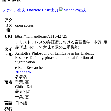
ファイル出力
EndNote Basic出力
Mendeley出力
アク
セス
open access
権
URI
https://hdl.handle.net/2115/42725
アリストテレスの弁証術における言語哲学 : 本質, 定
義形成句そして意味表示の二重機能
タイ
Aristotle's Philosophy of Language in his Dialectic :
トル
Essence, Defining-phrase and the dual function of
Signification
e-Rad_Researcher
30227326
著者名
千葉, 惠
著者
Chiba, Kei
著者別名
千葉, 恵
言語
日本語
発行