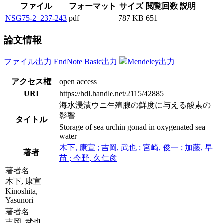
ファイル
フォーマット
サイズ
閲覧回数
説明
NSG75-2_237-243
pdf
787 KB
651
論文情報
ファイル出力
EndNote Basic出力
Mendeley出力
アクセス権
open access
URI
https://hdl.handle.net/2115/42885
海水浸漬ウニ生殖腺の鮮度に与える酸素の
影響
タイトル
Storage of sea urchin gonad in oxygenated sea
water
木下, 康宣 ; 吉岡, 武也 ; 宮崎, 俊一 ; 加藤, 早
著者
苗 ; 今野, 久仁彦
著者名
木下, 康宣
Kinoshita,
Yasunori
著者名
吉岡, 武也