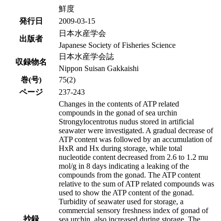
鮮度
発行日
2009-03-15
日本水産学会
出版者
Japanese Society of Fisheries Science
日本水産学会誌
収録物名
Nippon Suisan Gakkaishi
巻(号)
75(2)
ページ
237-243
Changes in the contents of ATP related
compounds in the gonad of sea urchin
Strongylocentrotus nudus stored in artificial
seawater were investigated. A gradual decrease of
ATP content was followed by an accumulation of
HxR and Hx during storage, while total
nucleotide content decreased from 2.6 to 1.2 mu
mol/g in 8 days indicating a leaking of the
compounds from the gonad. The ATP content
relative to the sum of ATP related compounds was
used to show the ATP content of the gonad.
Turbidity of seawater used for storage, a
commercial sensory freshness index of gonad of
抄録
sea urchin, also increased during storage. The