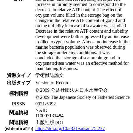
increase in turbidity seemed to correspond to the
decrease in relative ATP content. The effect of
oxygen volume filled in the storage bag on the
change in the relative ATP content of gonad and
on the turbidity increase of seawater was studied.
Decrease in the relative ATP content and turbidity
development were both suppressed by an increase
in filled oxygen volume. Almost no increase in the
marine bacteria population was observed during
the storage under any conditions. It was
concluded that storage of sea urchin gonad in
oxygenated sea water was an effective method for
main taining freshness.
資源タイプ
学術雑誌論文
出版タイプ
Version of Record
© 2009 公益社団法人日本水産学会
権利情報
© 2009 The Japanese Society of Fisheries Science
PISSN
0021-5392
NAID
関連情報
110007131484
関連情報
出版社版DOI
(isIdenticalTo)
https://doi.org/10.2331/suisan.75.237