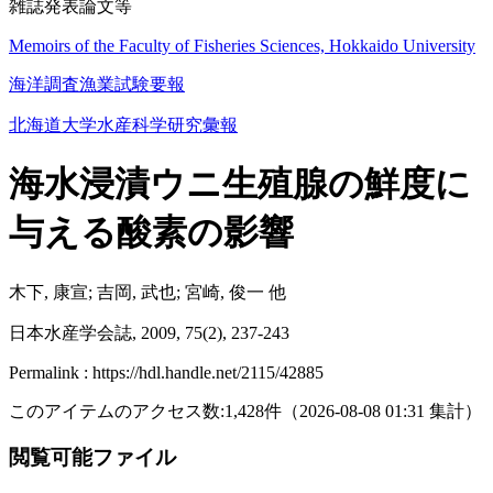
雑誌発表論文等
Memoirs of the Faculty of Fisheries Sciences, Hokkaido University
海洋調査漁業試験要報
北海道大学水産科学研究彙報
海水浸漬ウニ生殖腺の鮮度に
与える酸素の影響
木下, 康宣; 吉岡, 武也; 宮崎, 俊一 他
日本水産学会誌, 2009, 75(2), 237-243
Permalink : https://hdl.handle.net/2115/42885
このアイテムのアクセス数:
1,428
件
（
2026-08-08
01:31 集計
）
閲覧可能ファイル