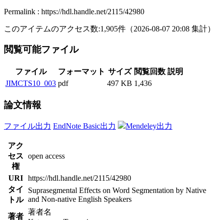
Permalink : https://hdl.handle.net/2115/42980
このアイテムのアクセス数:
1,905
件
（
2026-08-07
20:08 集計
）
閲覧可能ファイル
ファイル
フォーマット
サイズ
閲覧回数
説明
JIMCTS10_003
pdf
497 KB
1,436
論文情報
ファイル出力
EndNote Basic出力
Mendeley出力
アク
セス
open access
権
URI
https://hdl.handle.net/2115/42980
タイ
Suprasegmental Effects on Word Segmentation by Native
and Non-native English Speakers
トル
著者名
著者