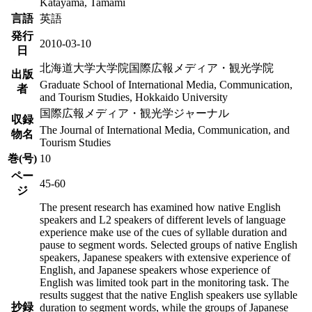
Katayama, Tamami
言語
英語
発行
2010-03-10
日
北海道大学大学院国際広報メディア・観光学院
出版
Graduate School of International Media, Communication,
者
and Tourism Studies, Hokkaido University
国際広報メディア・観光学ジャーナル
収録
The Journal of International Media, Communication, and
物名
Tourism Studies
巻(号)
10
ペー
45-60
ジ
The present research has examined how native English
speakers and L2 speakers of different levels of language
experience make use of the cues of syllable duration and
pause to segment words. Selected groups of native English
speakers, Japanese speakers with extensive experience of
English, and Japanese speakers whose experience of
English was limited took part in the monitoring task. The
results suggest that the native English speakers use syllable
抄録
duration to segment words, while the groups of Japanese