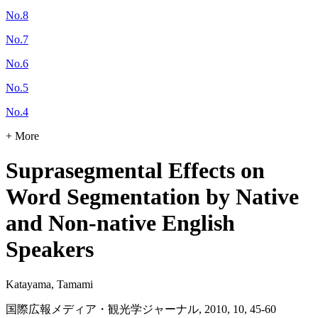
No.8
No.7
No.6
No.5
No.4
+ More
Suprasegmental Effects on
Word Segmentation by Native
and Non-native English
Speakers
Katayama, Tamami
国際広報メディア・観光学ジャーナル, 2010, 10, 45-60