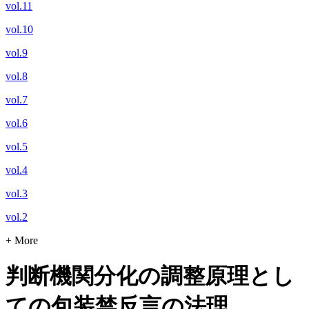
vol.11
vol.10
vol.9
vol.8
vol.7
vol.6
vol.5
vol.4
vol.3
vol.2
+ More
判断機関分化の調整原理とし
ての包装禁反言の法理