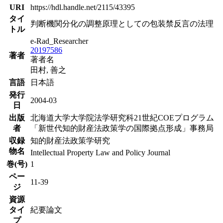
URI
https://hdl.handle.net/2115/43395
タイ
判断機関分化の調整原理としての包装禁反言の法理
トル
e-Rad_Researcher
20197586
著者
著者名
田村, 善之
言語
日本語
発行
2004-03
日
出版
北海道大学大学院法学研究科21世紀COEプログラム
者
「新世代知的財産法政策学の国際拠点形成」事務局
収録
知的財産法政策学研究
物名
Intellectual Property Law and Policy Journal
巻(号)
1
ペー
11-39
ジ
資源
タイ
紀要論文
プ