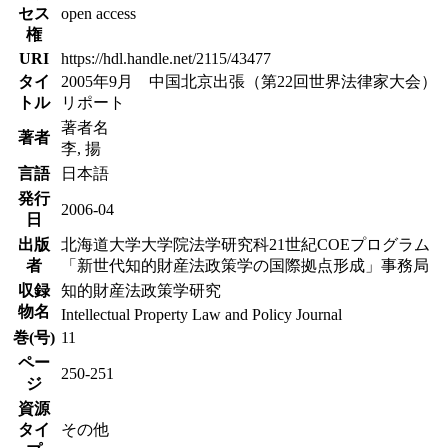
セス
open access
権
URI
https://hdl.handle.net/2115/43477
タイ
2005年9月 中国北京出張（第22回世界法律家大会）
トル
リポート
著者名
著者
李, 揚
言語
日本語
発行
2006-04
日
出版
北海道大学大学院法学研究科21世紀COEプログラム
者
「新世代知的財産法政策学の国際拠点形成」事務局
収録
知的財産法政策学研究
物名
Intellectual Property Law and Policy Journal
巻(号)
11
ペー
250-251
ジ
資源
タイ
その他