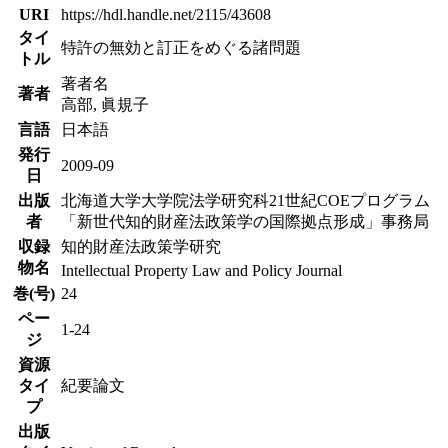
URI
https://hdl.handle.net/2115/43608
タイ
特許の無効と訂正をめぐる諸問題
トル
著者名
著者
高部, 眞規子
言語
日本語
発行
2009-09
日
出版
北海道大学大学院法学研究科21世紀COEプログラム
者
「新世代知的財産法政策学の国際拠点形成」事務局
収録
知的財産法政策学研究
物名
Intellectual Property Law and Policy Journal
巻(号)
24
ペー
1-24
ジ
資源
タイ
紀要論文
プ
出版