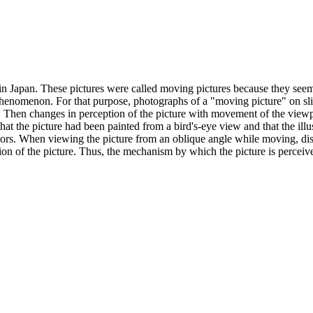
 in Japan. These pictures were called moving pictures because they se
henomenon. For that purpose, photographs of a "moving picture" on slid
r. Then changes in perception of the picture with movement of the view
that the picture had been painted from a bird's-eye view and that the il
oors. When viewing the picture from an oblique angle while moving, dist
tion of the picture. Thus, the mechanism by which the picture is percei