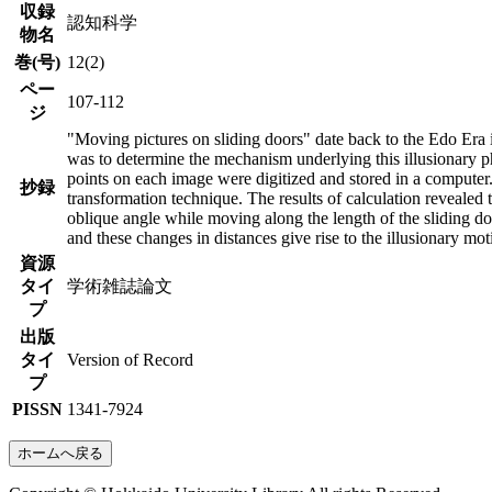
収録
認知科学
物名
巻(号)
12(2)
ペー
107-112
ジ
"Moving pictures on sliding doors" date back to the Edo Era
was to determine the mechanism underlying this illusionary p
points on each image were digitized and stored in a compute
抄録
transformation technique. The results of calculation revealed 
oblique angle while moving along the length of the sliding d
and these changes in distances give rise to the illusionary mo
資源
タイ
学術雑誌論文
プ
出版
タイ
Version of Record
プ
PISSN
1341-7924
ホームへ戻る