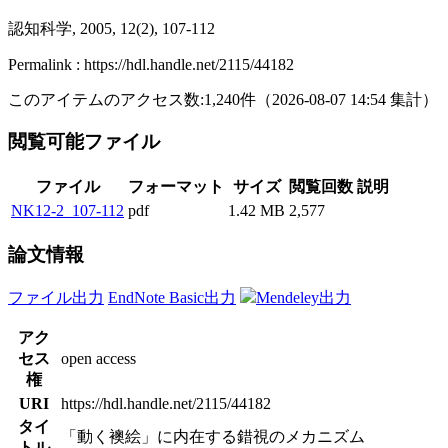
認知科学, 2005, 12(2), 107-112
Permalink : https://hdl.handle.net/2115/44182
このアイテムのアクセス数:
1,240
件
（
2026-08-07
14:54 集計
）
閲覧可能ファイル
ファイル
フォーマット
サイズ
閲覧回数
説明
NK12-2_107-112
pdf
1.42 MB
2,577
論文情報
ファイル出力
EndNote Basic出力
Mendeley出力
アク
セス
open access
権
URI
https://hdl.handle.net/2115/44182
タイ
「動く襖絵」に内在する錯視のメカニズム
トル