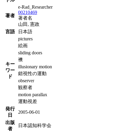
e-Rad_Researcher
00210469
著者
著者名
山田, 憲政
言語
日本語
pictures
絵画
sliding doors
襖
キー
illusionary motion
ワー
錯視性の運動
ド
observer
観察者
motion parallax
運動視差
発行
2005-06-01
日
出版
日本認知科学会
者