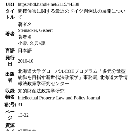
URI
https://hdl.handle.net/2115/44338
タイ
間接侵害に関する最近のドイツ判例法の展開につい
トル
て
著者名
Steinacker, Gisbert
著者
著者名
小栗, 久典//訳
言語
日本語
発行
2010-10
日
北海道大学グローバルCOEプログラム「多元分散型
出版
統御を目指す新世代法政策学」事務局, 北海道大学情
者
報法政策学研究センター
収録
知的財産法政策学研究
物名
Intellectual Property Law and Policy Journal
巻(号)
31
ペー
13-32
ジ
資源