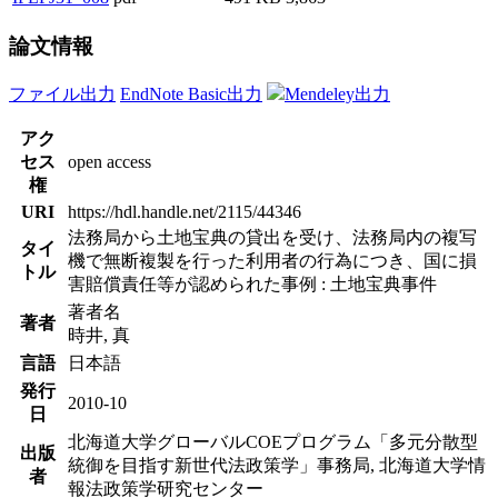
論文情報
ファイル出力
EndNote Basic出力
Mendeley出力
アク
セス
open access
権
URI
https://hdl.handle.net/2115/44346
法務局から土地宝典の貸出を受け、法務局内の複写
タイ
機で無断複製を行った利用者の行為につき、国に損
トル
害賠償責任等が認められた事例 : 土地宝典事件
著者名
著者
時井, 真
言語
日本語
発行
2010-10
日
北海道大学グローバルCOEプログラム「多元分散型
出版
統御を目指す新世代法政策学」事務局, 北海道大学情
者
報法政策学研究センター