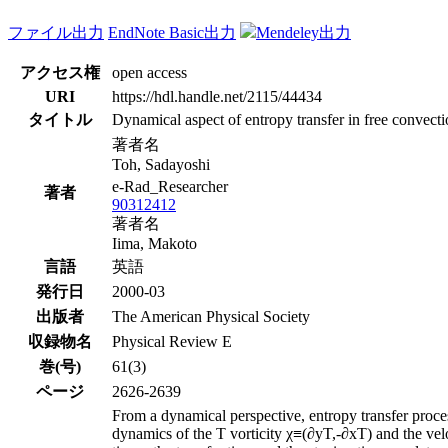
ファイル出力
EndNote Basic出力
Mendeley出力
アクセス権
open access
URI
https://hdl.handle.net/2115/44434
タイトル
Dynamical aspect of entropy transfer in free convect
著者名
Toh, Sadayoshi
e-Rad_Researcher
著者
90312412
著者名
Iima, Makoto
言語
英語
発行日
2000-03
出版者
The American Physical Society
収録物名
Physical Review E
巻(号)
61(3)
ページ
2626-2639
From a dynamical perspective, entropy transfer proce
dynamics of the T vorticity χ≡(∂yT,-∂xT) and the veloc